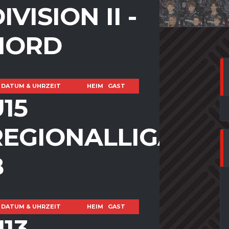
IVISION II -
NORD
DATUM & UHRZEIT
HEIM
GAST
15
REGIONALLIGA
B
DATUM & UHRZEIT
HEIM
GAST
13