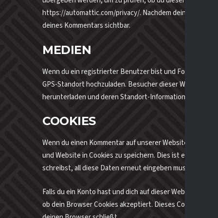
übergeben werden, um zu prüfen, ob du diesen benutzt. D
https://automattic.com/privacy/. Nachdem dein Kommentar 
deines Kommentars sichtbar.
MEDIEN
Wenn du ein registrierter Benutzer bist und Fotos auf die
GPS-Standort hochzuladen. Besucher dieser Website könnt
herunterladen und deren Standort-Informationen extrahi
COOKIES
Wenn du einen Kommentar auf unserer Website schreibst, 
und Website in Cookies zu speichern. Dies ist eine Komf
schreibst, all diese Daten erneut eingeben musst. Diese 
Falls du ein Konto hast und dich auf dieser Website anme
ob dein Browser Cookies akzeptiert. Dieses Cookie enth
deinen Browser schließt.