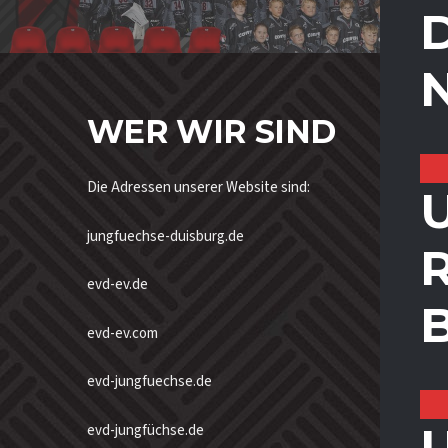
D
WER WIR SIND
Die Adressen unserer Website sind:
U
jungfuechse-duisburg.de
evd-ev.de
evd-ev.com
evd-jungfuechse.de
U
evd-jungfüchse.de