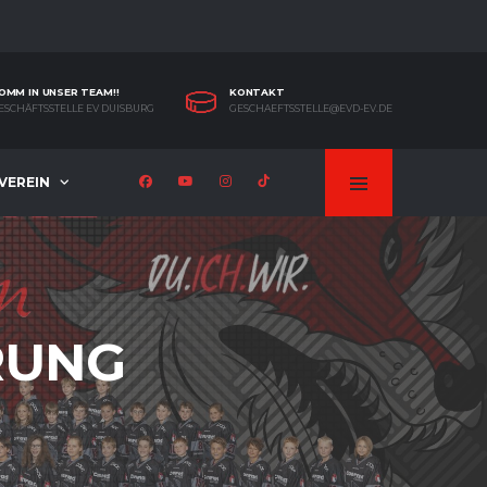
OMM IN UNSER TEAM!!
KONTAKT
ESCHÄFTSSTELLE EV DUISBURG
GESCHAEFTSSTELLE@EVD-EV.DE
VEREIN
RUNG