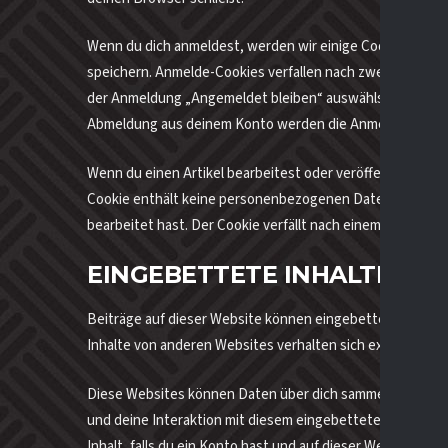
Wenn du dich anmeldest, werden wir einige Cookies einr
speichern. Anmelde-Cookies verfallen nach zwei Tagen und
der Anmeldung „Angemeldet bleiben“ auswählst, wird dei
Abmeldung aus deinem Konto werden die Anmelde-Cookie
Wenn du einen Artikel bearbeitest oder veröffentlichst, w
Cookie enthält keine personenbezogenen Daten und verwei
bearbeitet hast. Der Cookie verfällt nach einem Tag.
EINGEBETTETE INHALTE VO
Beiträge auf dieser Website können eingebettete Inhalte b
Inhalte von anderen Websites verhalten sich exakt so, al
Diese Websites können Daten über dich sammeln, Cookies
und deine Interaktion mit diesem eingebetteten Inhalt au
Inhalt, falls du ein Konto hast und auf dieser Website ang