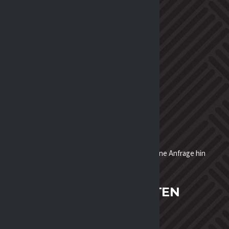
IONEN
I D
N ANBIETEN
t Deine Zustimmung haben, werden wir diese auf Deine Anfrage hin
TERN WIR DATEN ERHALTEN