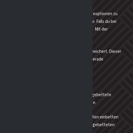
ichten, um deine Anmeldeinformationen und Anzeigeoptionen zu
 Cookies für die Anzeigeoptionen nach einem Jahr. Falls du bei
ne Anmeldung zwei Wochen lang aufrechterhalten. Mit der
s gelöscht.
ird ein zusätzlicher Cookie in deinem Browser gespeichert. Dieser
st nur auf die Beitrags-ID des Artikels, den du gerade
N ANDEREN WEBSITES
einhalten (z. B. Videos, Bilder, Beiträge etc.). Eingebettete
s ob der Besucher die andere Website besucht hätte.
 benutzen, zusätzliche Tracking-Dienste von Dritten einbetten
fzeichnen, inklusive deiner Interaktion mit dem eingebetteten
emeldet bist.