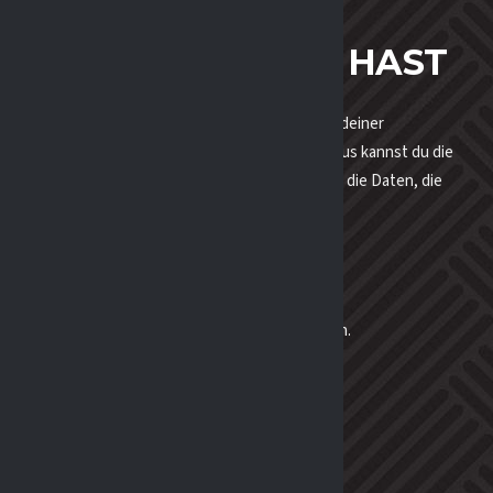
AN DEINEN DATEN HAST
entare geschrieben hast, kannst du einen Export deiner
er Daten, die du uns mitgeteilt hast. Darüber hinaus kannst du die
gespeichert haben, anfordern. Dies umfasst nicht die Daten, die
itsrelevanter Notwendigkeiten aufbewahren müssen.
ATEN SENDEN
n Dienst zur Spam-Erkennung untersucht werden.
ONEN FÜR DICH