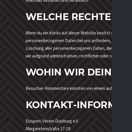
ebenfalls einsehen und verändern.
WELCHE RECHTE DU 
Wenn du ein Konto auf dieser Website besitzt oder Komm
personenbezogenen Daten bei uns anfordern, inklusive all
Löschung aller personenbezogenen Daten, die wir von dir 
wir aufgrund administrativer, rechtlicher oder sicherhe
WOHIN WIR DEINE D
Besucher-Kommentare könnten von einem automatisierte
KONTAKT-INFORMATI
Eissport-Verein Duisburg e.V.
Margaretenstraße 17-19