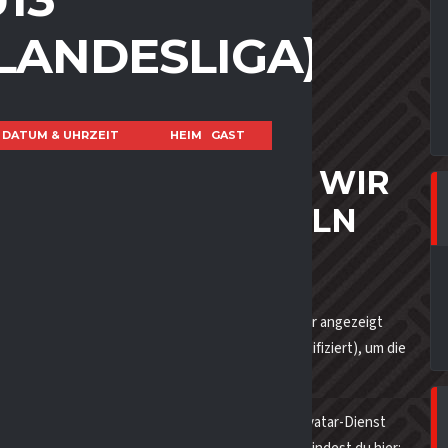
(LANDESLIGA)
DATUM & UHRZEIT
HEIM
GAST
EZOGENEN DATEN WIR
M WIR SIE SAMMELN
ammeln wir die Daten, die im Kommentar-Formular angezeigt
ser-Agent-String (damit wird der Browser identifiziert), um die
enfolge erstellt (auch Hash genannt) und dem Gravatar-Dienst