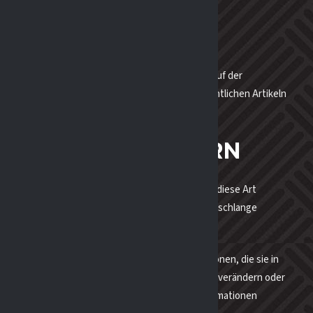
 DATEN TEILEN
el werden zusätzlich in der gleichen Form auch auf der
 zum Teil basierend auf den in der Presse veröffentlichen Artikeln
NE DATEN SPEICHERN
 Metadaten zeitlich unbegrenzt gespeichert. Auf diese Art
eigeben, anstelle sie in einer Moderations-Warteschlange
peichern wir zusätzlich die persönlichen Informationen, die sie in
derzeit ihre persönlichen Informationen einsehen, verändern oder
. Administratoren der Website können diese Informationen