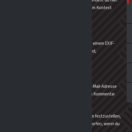
ie Datenschutzerklärung des Gravatar-Dienstes findest du hier:
freigegeben wurde, ist dein Profilbild öffentlich im Kontext
se Website lädst, solltest du vermeiden, Fotos mit einem EXIF-
en Fotos, die auf dieser Website gespeichert sind,
eren.
kann das eine Einwilligung sein, deinen Namen, E-Mail-Adresse
ortfunktion, damit du nicht, wenn du einen weiteren Kommentar
Cookies werden ein Jahr lang gespeichert.
ldest, werden wir ein temporäres Cookie setzen, um festzustellen,
ält keine personenbezogenen Daten und wird verworfen, wenn du