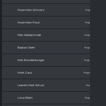
Maximilian Schwarz
August 7, 2007
Maximilian Pauli
August 6, 2008
Felix Waldschmidt
August 11, 2008
Bastian Stehr
August 17, 2008
Nick Brandenburger
August 18, 2009
Mark Gaus
August 22, 2009
Leandro Nick Schulz
August 1, 2010
Linus Ebert
August 15, 2010