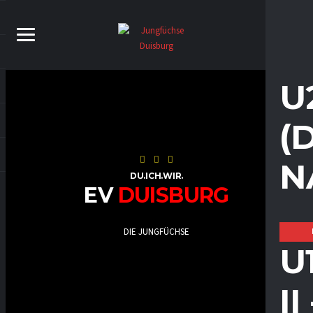
U
(
N
DU.ICH.WIR.
EV
DUISBURG
DIE JUNGFÜCHSE
U
I