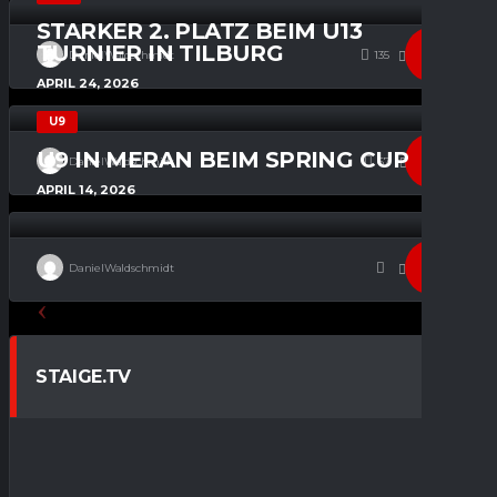
STARKER 2. PLATZ BEIM U13
TURNIER IN TILBURG
DanielWaldschmidt
135
294
0
APRIL 24, 2026
U9
U9 IN MERAN BEIM SPRING CUP
DanielWaldschmidt
67
285
0
APRIL 14, 2026
DanielWaldschmidt
277
0
STAIGE.TV