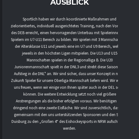
AUSBLICK
Sportlich haben wir durch koordinierte Maßnahmen und
zielorientiertes, individuell ausgerichtetes Training, nach den Vorgaben
des DEB erreicht, einen hervorragenden Unterbau mit Spielerinnen und
Spielern im U7-U11 Bereich zu bilden. Wir spielen mit 3 Mannschaften in
der Altersklasse U11 und jeweils eine im U7 und U9 Bereich, welche
jeweils in den höchsten Ligen mitspielen. Die U13 und U15
Mannschaften spielen in der Regionalliga B. Die U20
Juniorenmannschaft spielt in der DNL3 und strebt diese Saison den
Aufstieg in die DNL" an. Wir sind sicher, dass unser Konzept in naher
Zukunft Spieler für unsere Oberliga-Mannschaft liefern wird. Wir würden
uns freuen, wenn wir einige von Ihnen später auch in der DEL sehen
können. Die weitere Entwicklung setzt noch viel größere
Anstrengungen als die bisher erfolgten voraus. Wir benötigen z.B.
dringend noch eine zweite Eisfläche. Wir sind zuversichtlich, dass wir
gemeinsam mit den uns unterstützenden Sponsoren und den Stadt
Duisburg zu den „Großen 4“ des Eishockeysports in NRW aufschließen
werden.