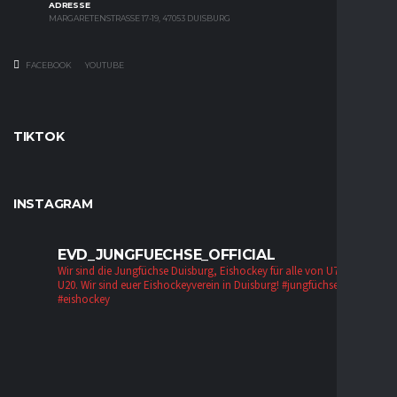
ADRESSE
MARGARETENSTRASSE 17-19, 47053 DUISBURG
FACEBOOK
YOUTUBE
TIKTOK
INSTAGRAM
EVD_JUNGFUECHSE_OFFICIAL
Wir sind die Jungfüchse Duisburg, Eishockey für alle von U7 bis zur
U20. Wir sind euer Eishockeyverein in Duisburg!
#jungfüchse #evd
#eishockey