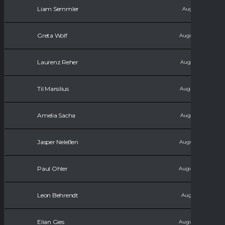
Liam Semmler
August 9, 2011
Greta Wolf
August 18, 2012
Laurenz Reher
August 31, 2013
Til Marsilius
August 18, 2015
Amelia Sacha
August 31, 2015
Jasper Neleßen
August 21, 2016
Paul Ohler
August 27, 2016
Leon Behrendt
August 9, 2017
Elian Gies
August 25, 2019