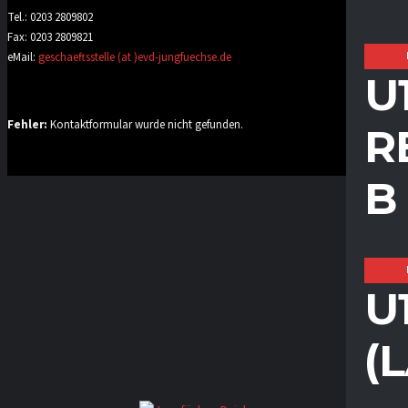
Tel.: 0203 2809802
Fax: 0203 2809821
eMail:
geschaeftsstelle (at )evd-jungfuechse.de
U
Fehler:
Kontaktformular wurde nicht gefunden.
R
B
U
(