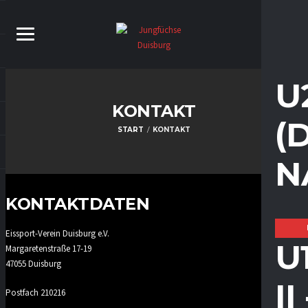
U
KONTAKT
(
START
KONTAKT
N
KONTAKTDATEN
Eissport-Verein Duisburg e.V.
U
Margaretenstraße 17-19
47055 Duisburg
I
Postfach 210216