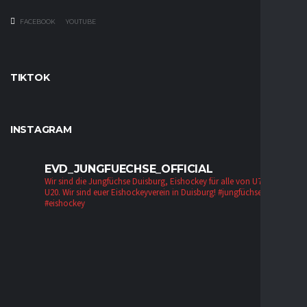
FACEBOOK
YOUTUBE
TIKTOK
INSTAGRAM
EVD_JUNGFUECHSE_OFFICIAL
Wir sind die Jungfüchse Duisburg, Eishockey für alle von U7 bis zur
U20. Wir sind euer Eishockeyverein in Duisburg!
#jungfüchse #evd
#eishockey