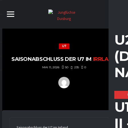
U
U7
(
SAISONABSCHLUSS DER U7 IM
IRRLAND
N
50
235
0
MAI 11, 2026
U
I
Saisonabschluss der U7 im Irrland