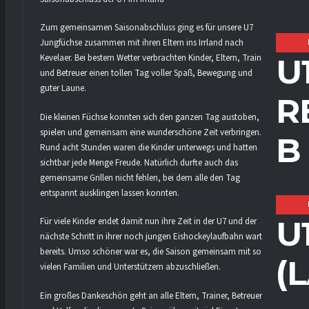
Zum gemeinsamen Saisonabschluss ging es für unsere U7
Jungfüchse zusammen mit ihren Eltern ins Irrland nach
U
Kevelaer. Bei bestem Wetter verbrachten Kinder, Eltern, Trainer
und Betreuer einen tollen Tag voller Spaß, Bewegung und
guter Laune.
R
Die kleinen Füchse konnten sich den ganzen Tag austoben,
spielen und gemeinsam eine wunderschöne Zeit verbringen.
B
Rund acht Stunden waren die Kinder unterwegs und hatten
sichtbar jede Menge Freude. Natürlich durfte auch das
gemeinsame Grillen nicht fehlen, bei dem alle den Tag
entspannt ausklingen lassen konnten.
U
Für viele Kinder endet damit nun ihre Zeit in der U7 und der
nächste Schritt in ihrer noch jungen Eishockeylaufbahn wartet
bereits. Umso schöner war es, die Saison gemeinsam mit so
(
vielen Familien und Unterstützern abzuschließen.
Ein großes Dankeschön geht an alle Eltern, Trainer, Betreuer