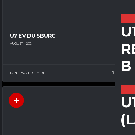
U
U7 EV DUISBURG
R
AUGUST 1, 2024
...
B
DANIELWALDSCHMIDT
20
U
(