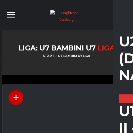
U
LIGA: U7 BAMBINI U7
LIGA
(
START
U7 BAMBINI U7 LIGA
N
U
I