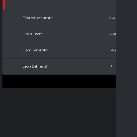
Felix Waldschmidt
August 11, 2008
Linus Ebert
August 15, 2010
Liam Semmler
August 9, 2011
Leon Behrendt
August 9, 2017