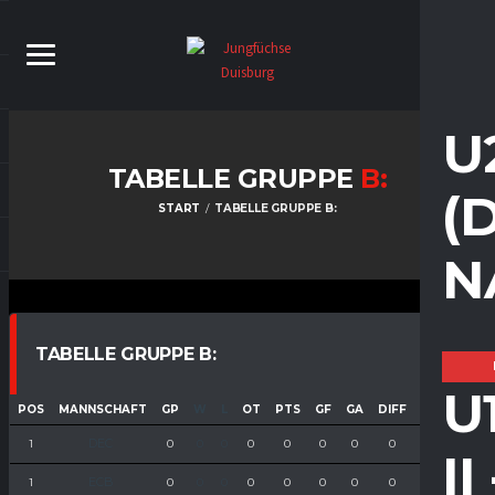
U
TABELLE GRUPPE
B:
(
START
TABELLE GRUPPE B:
N
TABELLE GRUPPE B:
U
POS
MANNSCHAFT
GP
W
L
OT
PTS
GF
GA
DIFF
PPG
PPO
DEC
1
0
0
0
0
0
0
0
0
0
0
I
ECB
1
0
0
0
0
0
0
0
0
0
0