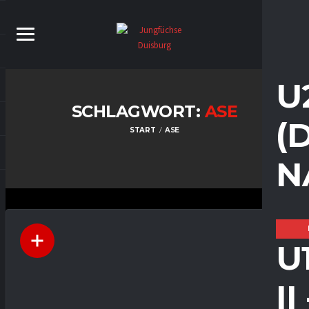
U
SCHLAGWORT:
ASE
(
START
ASE
N
U
I