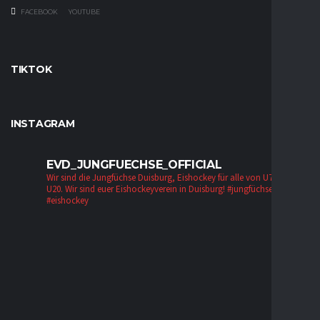
FACEBOOK
YOUTUBE
TIKTOK
INSTAGRAM
EVD_JUNGFUECHSE_OFFICIAL
Wir sind die Jungfüchse Duisburg, Eishockey für alle von U7 bis zur
U20. Wir sind euer Eishockeyverein in Duisburg!
#jungfüchse #evd
#eishockey