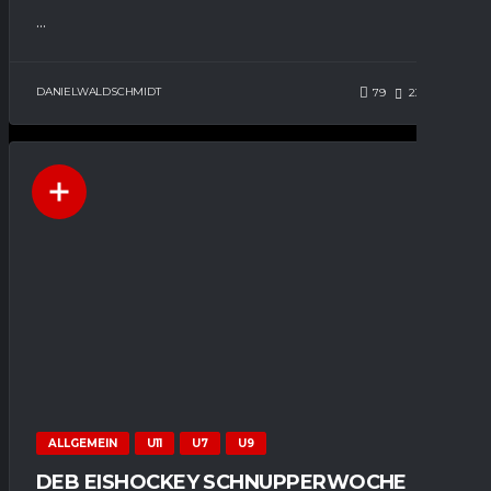
...
DANIELWALDSCHMIDT
79
236
0
ALLGEMEIN
U11
U7
U9
DEB EISHOCKEY SCHNUPPERWOCHE