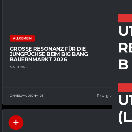
U
ALLGEMEIN
R
GROSSE RESONANZ FÜR DIE J
UNGFÜCHSE BEIM BIG BANG B
B
AUERNMARKT 2026
MAI 11, 2026
...
U
DANIELWALDSCHMIDT
56
265
0
(