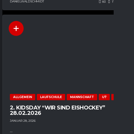
DANIELWALDSCHMIDT
83
176
0
ALLGEMEIN
LAUFSCHULE
MANNSCHAFT
U7
U9
2. KIDSDAY “WIR SIND EISHOCKEY”
28.02.2026
JANUAR 28, 2026
...