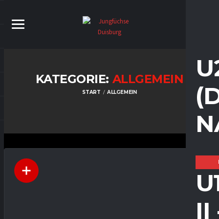
U
KATEGORIE:
ALLGEMEIN
(
START
ALLGEMEIN
N
U
I