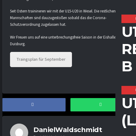
Seit Ostern trainineren wir mit der U15-U20 in Wesel. Die restlichen
Mannschaften sind dauzugestoßen sobald das die Corona-
Schutzverordnung zugelassen hat.
U
Wir Freuen uns auf eine unterbrechungsfreie Saison in der Eishalle
R
Duisburg.
Traingsplan für September
B
U
(
DanielWaldschmidt