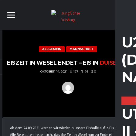
U
ALLGEMEIN
MANNSCHAFT
(
EISZEIT IN WESEL ENDET – EIS IN
DUISBURG
N
127
76
0
OKTOBER 14, 2021
U
I
Ab dem 24.09.2021 werden wir wieder in unsere Eishalle auf´s Eis gehen.
Alle Beteiligten freuen sich, das die Zeit in Wesel nun zu Ende ist.