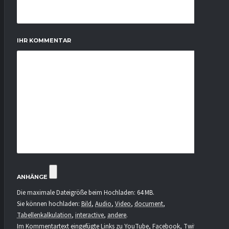
IHR KOMMENTAR
ANHÄNGE
Die maximale Dateigröße beim Hochladen: 64 MB.
Sie können hochladen:
Bild
,
Audio
,
Video
,
document
,
Tabellenkalkulation
,
interactive
,
andere
.
Im Kommentartext eingefügte Links zu YouTube, Facebook, Twitter