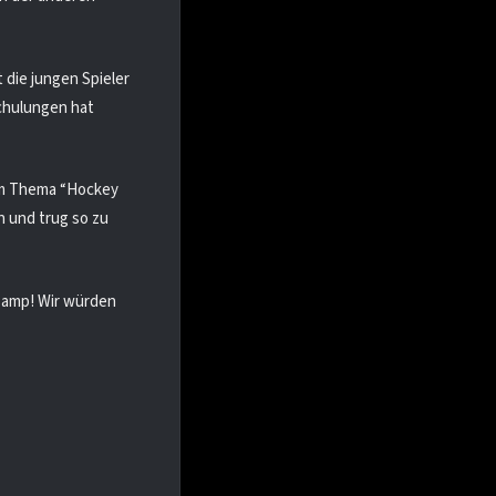
 die jungen Spieler
Schulungen hat
zum Thema “Hockey
on und trug so zu
 Camp! Wir würden