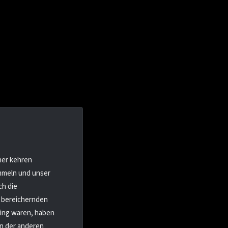
ner kehren
mmeln und unser
ch die
r bereichernden
ning waren, haben
en der anderen