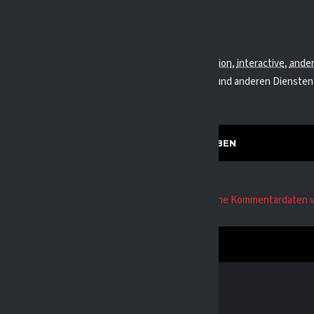
igröße beim Hochladen: 64 MB.
den:
Bild
,
Audio
,
Video
,
document
,
Tabellenkalkulation
,
interactive
,
ande
eingefügte Links zu YouTube, Facebook, Twitter und anderen Dienste
bettet.
 Akismet, um Spam zu reduzieren.
Erfahre, wie deine Kommentardaten v