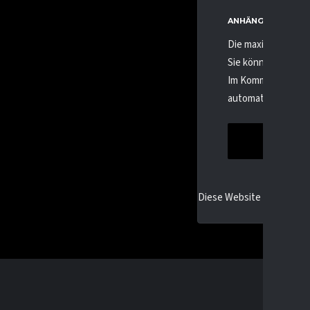
ANHÄNGE
Die maximale Date
Sie können hochla
Im Kommentartext 
automatisch einge
Diese Website verwendet