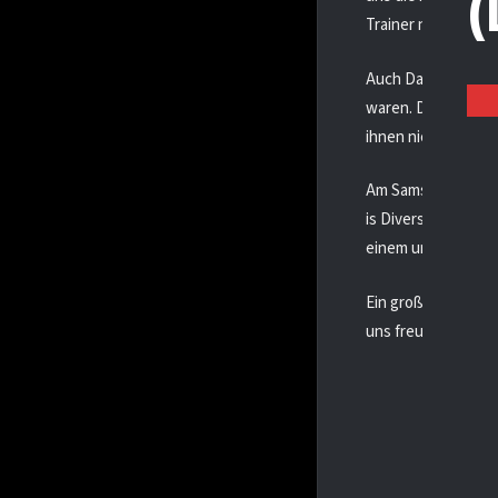
Trainer neue Persp
Auch Daniel Galons
waren. Die Kombina
ihnen nicht nur spo
Am Samstag hielt M
is Diversity”. Sie 
einem umfassenden
Ein großes Dankesc
uns freuen, auch im