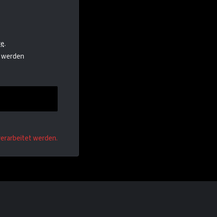
re
.
n werden
erarbeitet werden.