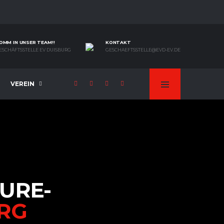
OMM IN UNSER TEAM!!
KONTAKT
ESCHÄFTSSTELLE EV DUISBURG
GESCHAEFTSSTELLE@EVD-EV.DE
VEREIN
URE-
RG