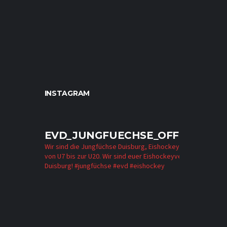
INSTAGRAM
EVD_JUNGFUECHSE_OFFICIAL
Wir sind die Jungfüchse Duisburg, Eishockey für alle
von U7 bis zur U20. Wir sind euer Eishockeyverein in
Duisburg!
#jungfüchse #evd #eishockey