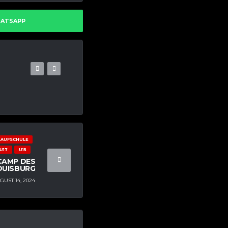
HATSAPP
LAUFSCHULE
U17
U15
CAMP DES
DUISBURG
GUST 14, 2024