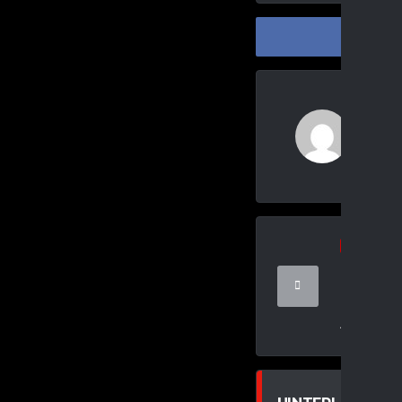
SHAR
Dan
Daniel
ALLGEMEIN
FABIAN 
GALONSK
BEIM DEL
NÜRNBE
AUGUST 2, 20