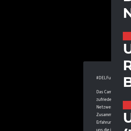
U
#DELFutureCamp
Das Camp, das vom 
zufrieden zurück. 
Netzwerk mit den a
U
Zusammenarbeit mit
Erfahrung für alle
uns die individuel