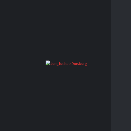
KONTA
Der beste
KO
GE
AD
MAR
FACEBO