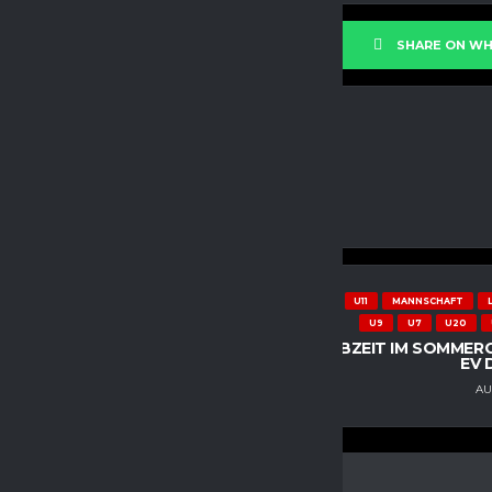
E ON FACEBOOK
SHARE ON W
ielWaldschmidt
Waldschmidt
U13
U11
MANNSCHAFT
SCHWARZE, DANIEL
U9
U7
U20
A UND MIRIAM THIMM
HALBZEIT IM SOMMER
 FUTURE-CAMP IN
EV 
RG
AU
24