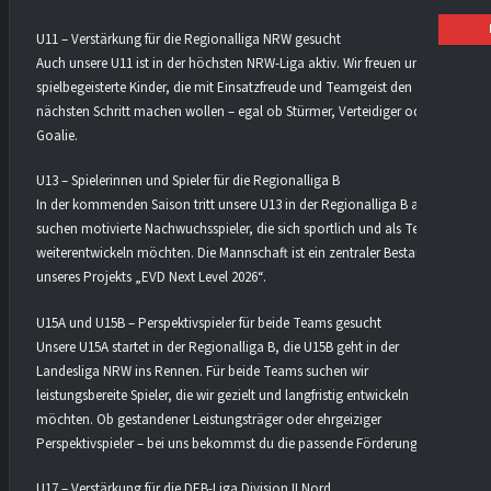
U11 – Verstärkung für die Regionalliga NRW gesucht
Auch unsere U11 ist in der höchsten NRW-Liga aktiv. Wir freuen uns auf
spielbegeisterte Kinder, die mit Einsatzfreude und Teamgeist den
nächsten Schritt machen wollen – egal ob Stürmer, Verteidiger oder
Goalie.
U13 – Spielerinnen und Spieler für die Regionalliga B
In der kommenden Saison tritt unsere U13 in der Regionalliga B an. Wir
suchen motivierte Nachwuchsspieler, die sich sportlich und als Team
weiterentwickeln möchten. Die Mannschaft ist ein zentraler Bestandteil
unseres Projekts „EVD Next Level 2026“.
U15A und U15B – Perspektivspieler für beide Teams gesucht
Unsere U15A startet in der Regionalliga B, die U15B geht in der
Landesliga NRW ins Rennen. Für beide Teams suchen wir
leistungsbereite Spieler, die wir gezielt und langfristig entwickeln
möchten. Ob gestandener Leistungsträger oder ehrgeiziger
Perspektivspieler – bei uns bekommst du die passende Förderung.
U17 – Verstärkung für die DEB-Liga Division II Nord