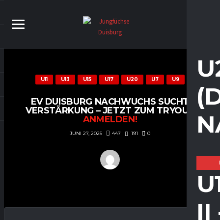
U
U11
U13
U15
U17
U20
U7
U9
(
EV DUISBURG NACHWUCHS SUCHT
VERSTÄRKUNG – JETZT ZUM TRYOUT
N
ANMELDEN!
447
191
0
JUNI 27, 2025
U
I