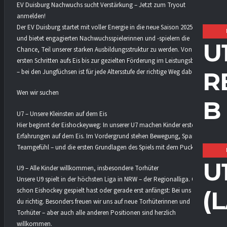
EV Duisburg Nachwuchs sucht Verstärkung – Jetzt zum Tryout
anmelden!
Der EV Duisburg startet mit voller Energie in die neue Saison 2025/2026
und bietet engagierten Nachwuchsspielerinnen und -spielern die
U
Chance, Teil unserer starken Ausbildungsstruktur zu werden. Von den
ersten Schritten aufs Eis bis zur gezielten Förderung im Leistungsbereich
R
– bei den Jungfüchsen ist für jede Altersstufe der richtige Weg dabei.
Wen wir suchen
B
U7 – Unsere Kleinsten auf dem Eis
Hier beginnt der Eishockeyweg: In unserer U7 machen Kinder erste
Erfahrungen auf dem Eis. Im Vordergrund stehen Bewegung, Spaß und
Teamgefühl – und die ersten Grundlagen des Spiels mit dem Puck.
U
U9 – Alle Kinder willkommen, insbesondere Torhüter
Unsere U9 spielt in der höchsten Liga in NRW – der Regionalliga. Ob du
(
schon Eishockey gespielt hast oder gerade erst anfängst: Bei uns bist
du richtig. Besonders freuen wir uns auf neue Torhüterinnen und
Torhüter – aber auch alle anderen Positionen sind herzlich
willkommen.