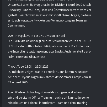
Unsere U17 spielt überregional in der Division II Nord des Deutschen
Eishockey-Bundes. Helm, Hose und Überziehose werden vom Verein
gestellt. Gesucht werden Spieler mit sportlichem Ehrgeiz, die bereit
sind, sich weiterzuentwickeln und Verantwortung im Team zu
übernehmen.
U20 – Perspektive in der DNL Division III Nord
Die U20 bildet das Bindeglied zum Seniorenbereich. In der DNL Division
III Nord – der dritthöchsten U20-Spielklasse des DEB – fördern wir gezielt
die Entwicklung leistungsorientierter Spieler. Auch hier stellt der Verein
Helm, Hose und Überziehose.
Tryout-Tage: 18.08. – 22.08.2025
Du möchtest zeigen, was in dir steckt? Dann komm zu unseren
offiziellen Tryout-Tagen im Rahmen des Sommer-Camps vom 18. bis
22. August 2025.
Aber: Warte nicht bis August – melde dich gern jetzt schon!
Wir sind bereits im Off-Ice-Training – auch dort kannst du gerne
reinschauen und einen Eindruck vom Team und dem Training