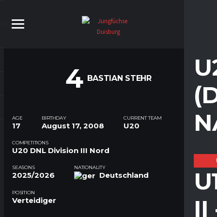
U
4
BASTIAN STEHR
(
N
AGE
BIRTHDAY
CURRENT TEAM
17
August 17, 2008
U20
COMPETITIONS
U20 DNL Division III Nord
SEASONS
NATIONALITY
U
2025/2026
Deutschland
POSITION
I
Verteidiger