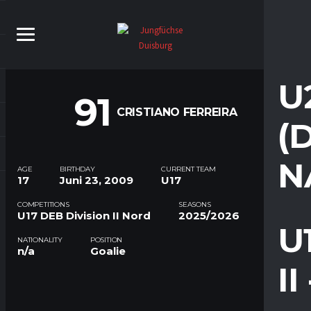
U
91
CRISTIANO FERREIRA
(
N
AGE
BIRTHDAY
CURRENT TEAM
17
Juni 23, 2009
U17
COMPETITIONS
SEASONS
U17 DEB Division II Nord
2025/2026
U
NATIONALITY
POSITION
n/a
Goalie
I