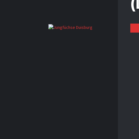
KONTA
Der beste
KO
GE
AD
MAR
FACEBO