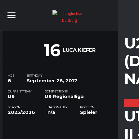
U
16
LUCA KIEFER
(
N
AGE
BIRTHDAY
8
September 28, 2017
CURRENT TEAM
COMPETITIONS
U9
U9 Regionalliga
SEASONS
NATIONALITY
POSITION
U
2025/2026
n/a
Spieler
I