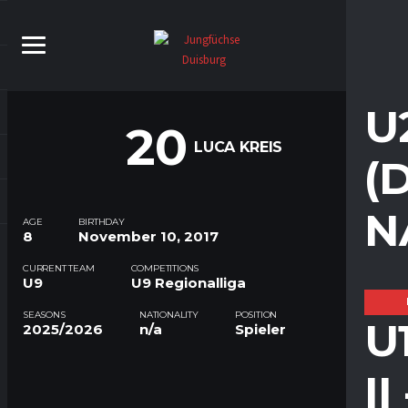
U
20
LUCA KREIS
(
N
AGE
BIRTHDAY
8
November 10, 2017
CURRENT TEAM
COMPETITIONS
U9
U9 Regionalliga
SEASONS
NATIONALITY
POSITION
U
2025/2026
n/a
Spieler
I