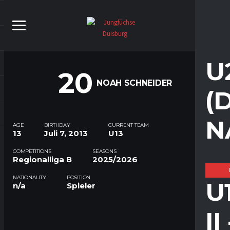
U
20
NOAH SCHNEIDER
(
N
AGE
BIRTHDAY
CURRENT TEAM
13
Juli 7, 2013
U13
COMPETITIONS
SEASONS
Regionalliga B
2025/2026
NATIONALITY
POSITION
U
n/a
Spieler
I