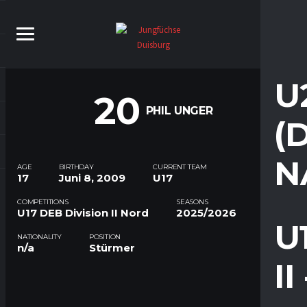
U
20
PHIL UNGER
(
N
AGE
BIRTHDAY
CURRENT TEAM
17
Juni 8, 2009
U17
COMPETITIONS
SEASONS
U17 DEB Division II Nord
2025/2026
U
NATIONALITY
POSITION
n/a
Stürmer
I