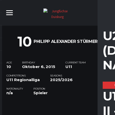
U
10
PHILIPP ALEXANDER STÜRMER
(
N
AGE
BIRTHDAY
CURRENT TEAM
10
Oktober 6, 2015
U11
COMPETITIONS
SEASONS
U11 Regionalliga
2025/2026
NATIONALITY
POSITION
U
n/a
Spieler
I