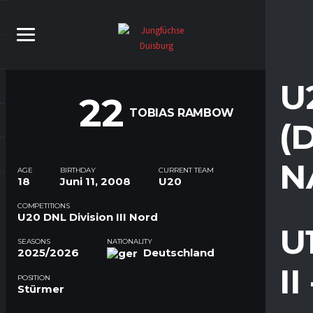
U
22
TOBIAS RAMBOW
(
N
AGE
BIRTHDAY
CURRENT TEAM
18
Juni 11, 2008
U20
COMPETITIONS
U20 DNL Division III Nord
U
SEASONS
NATIONALITY
2025/2026
Deutschland
I
POSITION
Stürmer