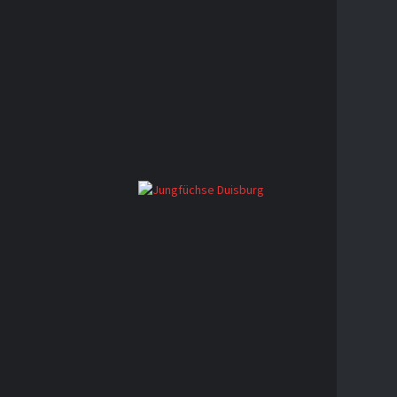
KONTA
Der beste
KO
GE
AD
MAR
FACEBO