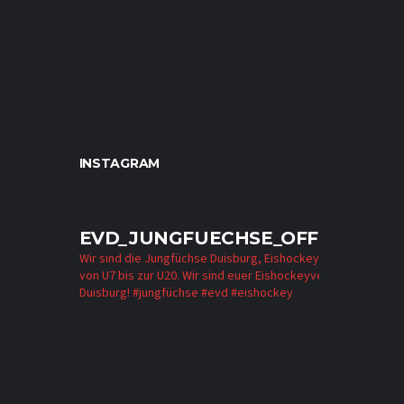
INSTAGRAM
EVD_JUNGFUECHSE_OFFICIAL
Wir sind die Jungfüchse Duisburg, Eishockey für alle
von U7 bis zur U20. Wir sind euer Eishockeyverein in
Duisburg!
#jungfüchse #evd #eishockey