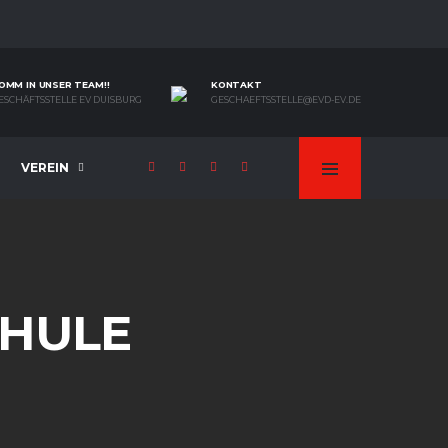
OMM IN UNSER TEAM!!
KONTAKT
ESCHÄFTSSTELLE EV DUISBURG
GESCHAEFTSSTELLE@EVD-EV.DE
VEREIN
CHULE