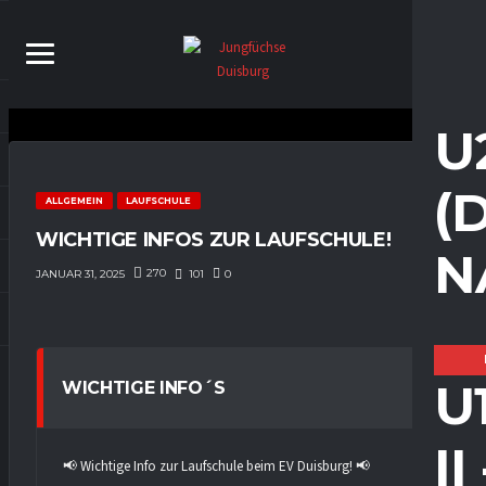
U
(
ALLGEMEIN
LAUFSCHULE
WICHTIGE INFOS ZUR LAUFSCHULE!
N
270
101
0
JANUAR 31, 2025
U
WICHTIGE INFO´S
I
📢 Wichtige Info zur Laufschule beim EV Duisburg! 📢