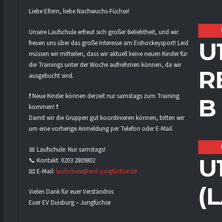
Liebe Eltern, liebe Nachwuchs-Füchse!
Unsere Laufschule erfreut sich großer Beliebtheit, und wir
U
freuen uns über das große Interesse am Eishockeysport! Leider
müssen wir mitteilen, dass wir aktuell keine neuen Kinder für
die Trainings unter der Woche aufnehmen können, da wir
R
ausgebucht sind.
❗ Neue Kinder können derzeit nur samstags zum Training
B
kommen! ❗
Damit wir die Gruppen gut koordinieren können, bitten wir
um eine vorherige Anmeldung per Telefon oder E-Mail.
📅 Laufschule: Nur samstags!
U
📞 Kontakt: 0203 2809802
📧 E-Mail:
laufschule@evd-jungfüchse.de
(
Vielen Dank für euer Verständnis
Euer EV Duisburg – Jungfüchse