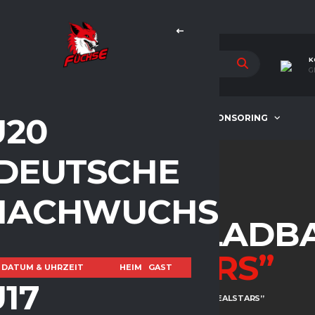
K
G
U20
TEAM
NEWS
SPONSORING
(DEUTSCHE
NACHWUCHSLIGA)
BERGISCH GLADB
“REALSTARS”
DATUM & UHRZEIT
HEIM
GAST
U17
START
ESV BERGISCH GLADBACH – “REALSTARS”