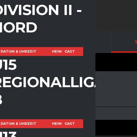
IVISION II -
NORD
R
LATEST RESULTS
DATUM & UHRZEIT
HEIM
GAST
15
REGIONALLIGA
B
TIME
LEAGUE
DATUM & UHRZEIT
HEIM
GAST
13