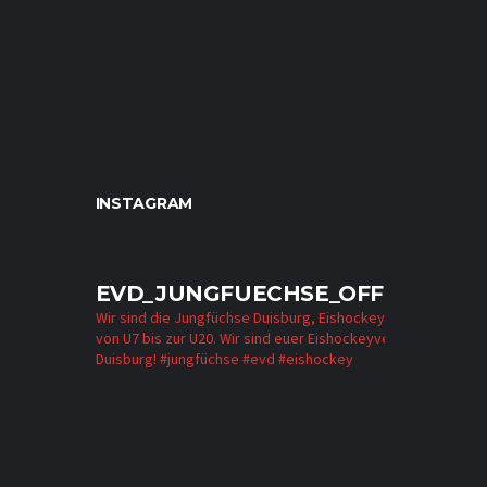
INSTAGRAM
EVD_JUNGFUECHSE_OFFICIAL
Wir sind die Jungfüchse Duisburg, Eishockey für alle
von U7 bis zur U20. Wir sind euer Eishockeyverein in
Duisburg!
#jungfüchse #evd #eishockey