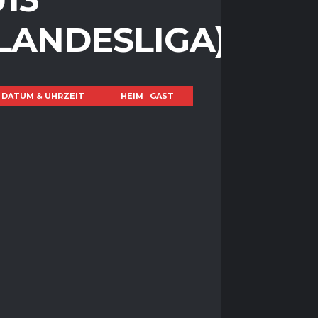
(LANDESLIGA)
DATUM & UHRZEIT
HEIM
GAST
KT
TIKTOK
 Club der Welt!
NTAKTIER UNS
SCHAEFTSSTELLE@EVD-JUNGFUECHSE.DE
RESSE
GARETENSTRASSE 17-19, 47053 DUISBURG
OK
YOUTUBE