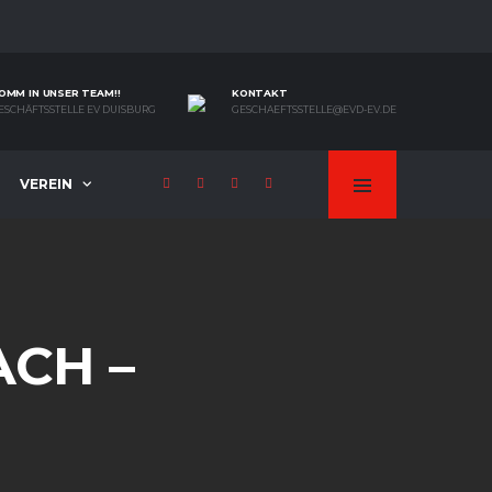
OMM IN UNSER TEAM!!
KONTAKT
ESCHÄFTSSTELLE EV DUISBURG
GESCHAEFTSSTELLE@EVD-EV.DE
VEREIN
ACH –