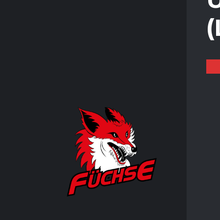
KONTA
Der beste
KO
GE
AD
MAR
FACEBO