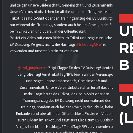
und zeigen unsere Leidenschaft, Gemeinschaft und Zusammenhalt.
Unsere Vereinstrikots stehen für all das und mehr. Tragt heute das
Trikot, das Polo-Shirt oder den Trainingsanzug des EV Duisburg nicht
nur während des Trainings, sondern auch bei der Arbeit, in der Schule,
U
beim Einkaufen und überall in der Öffentlichkeit.
Postet ein Video mit euren Bildern im Trikot und zeigt eure Liebe zum
R
EV Duisburg. Vergesst nicht, die Hashtags
#TrikotTagNRW
zu
verwenden und unseren Verein zu verlinken.
B
@evd_jungfuechse
Zeigt Flagge für den EV Duisburg! Heute ist
der große Tag! Am #TrikotTagNRW feiern wir den Vereinssport
und zeigen unsere Leidenschaft, Gemeinschaft und
Zusammenhalt. Unsere Vereinstrikots stehen für all das und
mehr. Tragt heute das Trikot, das Polo-Shirt oder den
U
Trainingsanzug des EV Duisburg nicht nur während des
Trainings, sondern auch bei der Arbeit, in der Schule, beim
(
Einkaufen und überall in der Öffentlichkeit. Postet ein Video mit
euren Bildern im Trikot und zeigt eure Liebe zum EV Duisburg.
Vergesst nicht, die Hashtags #TrikotTagNRW zu verwenden und