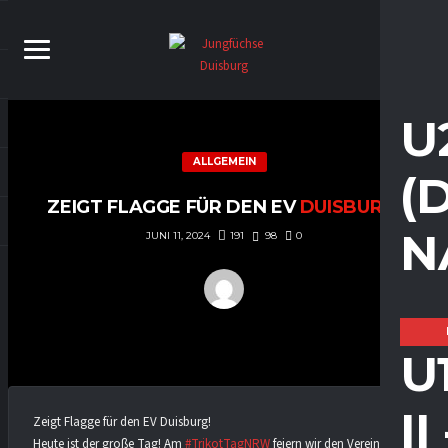
U
ALLGEMEIN
(
ZEIGT FLAGGE FÜR DEN EV
DUISBURG!
N
191
98
0
JUNI 11, 2024
U
I
Zeigt Flagge für den EV Duisburg!
Heute ist der große Tag! Am
#TrikotTagNRW
feiern wir den Vereinssport