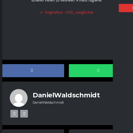
unseren Verein zu verlinken. #TrikotTagNRW
♬ Originalton – EVD_Jungfüchse
DanielWaldschmidt
DanielWaldschmidt