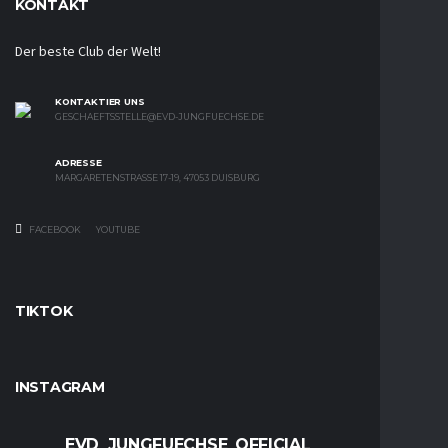
KONTAKT
Der beste Club der Welt!
KONTAKTIER UNS
GESCHAEFTSSTELLE@EVD-JUNGFUECHSE.DE
ADRESSE
MARGARETENSTRASSE 17-19, 47053 DUISBURG
FACEBOOK
YOUTUBE
TIKTOK
INSTAGRAM
EVD_JUNGFUECHSE_OFFICIAL