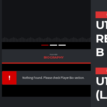
U
R
B
PLAYER
BIOGRAPHY
U
Nothing Found. Please check Player Bio section.
(