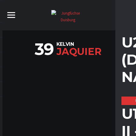
U
39
KELVIN
JAQUIER
(
N
U
I