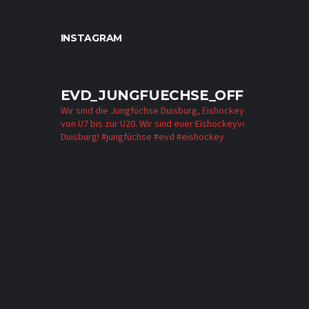
INSTAGRAM
EVD_JUNGFUECHSE_OFFICIAL
Wir sind die Jungfüchse Duisburg, Eishockey für alle
von U7 bis zur U20. Wir sind euer Eishockeyverein in
Duisburg!
#jungfüchse #evd #eishockey