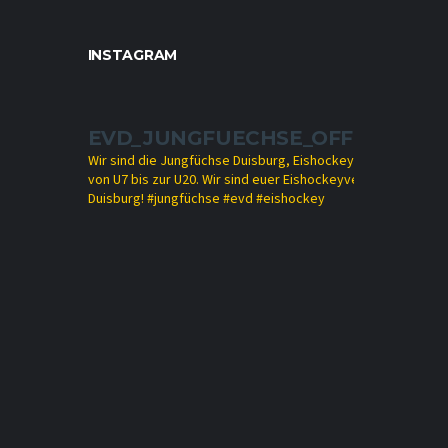
INSTAGRAM
EVD_JUNGFUECHSE_OFFICIAL
Wir sind die Jungfüchse Duisburg, Eishockey für alle
von U7 bis zur U20. Wir sind euer Eishockeyverein in
Duisburg!
#jungfüchse #evd #eishockey