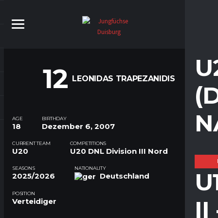
U
12
LEONIDAS TRAPEZANIDIS
(
N
AGE
BIRTHDAY
18
Dezember 6, 2007
CURRENT TEAM
COMPETITIONS
U20
U20 DNL Division III Nord
SEASONS
NATIONALITY
U
2025/2026
Deutschland
POSITION
I
Verteidiger