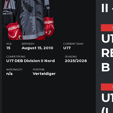
I
U
AGE
BIRTHDAY
CURRENT TEAM
R
15
August 15, 2010
U17
COMPETITIONS
SEASONS
U17 DEB Division II Nord
2025/2026
B
NATIONALITY
POSITION
n/a
Verteidiger
U
(