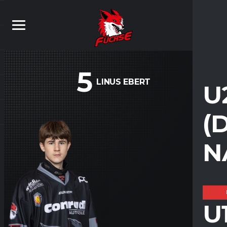
5
LINUS EBERT
U
(
N
U