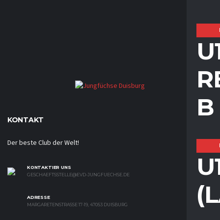
U
R
B
KONTAKT
Der beste Club der Welt!
U
KONTAKTIER UNS
GESCHAEFTSSTELLE@EVD-JUNGFUECHSE.DE
(
ADRESSE
MARGARETENSTRASSE 17-19, 47053 DUISBURG