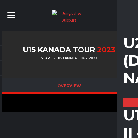
U
U15 KANADA TOUR
2023
(
START
U15 KANADA TOUR 2023
N
OVERVIEW
U
I