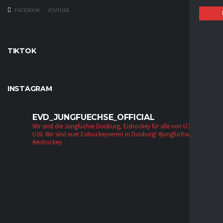
FACEBOOK
YOUTUBE
TIKTOK
INSTAGRAM
EVD_JUNGFUECHSE_OFFICIAL
Wir sind die Jungfüchse Duisburg, Eishockey für alle von U7 bis zur
U20. Wir sind euer Eishockeyverein in Duisburg!
#jungfüchse #evd
#eishockey