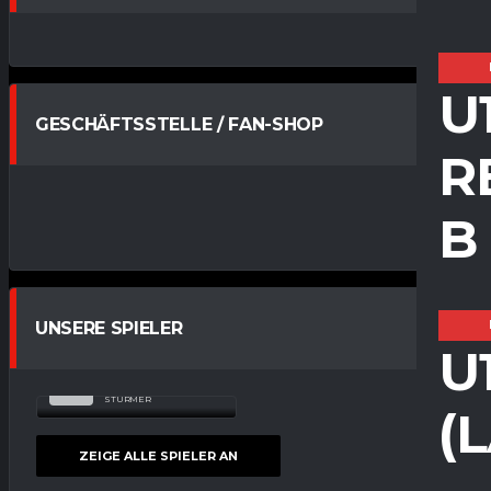
U
GESCHÄFTSSTELLE / FAN-SHOP
R
B
UNSERE SPIELER
U
MAURICE
22
SCHOCK
STÜRMER
(
ZEIGE ALLE SPIELER AN