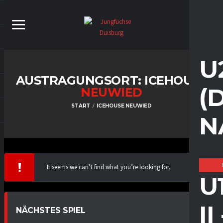
U
AUSTRAGUNGSORT: ICEHOUSE
(
NEUWIED
START
ICEHOUSE NEUWIED
N
It seems we can’t find what you’re looking for.
U
I
NÄCHSTES SPIEL