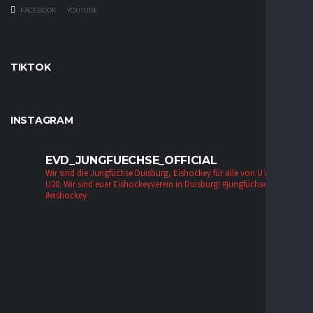
FACEBOOK
YOUTUBE
TIKTOK
INSTAGRAM
EVD_JUNGFUECHSE_OFFICIAL
Wir sind die Jungfüchse Duisburg, Eishockey für alle von U7 bis zur
U20. Wir sind euer Eishockeyverein in Duisburg!
#jungfüchse #evd
#eishockey