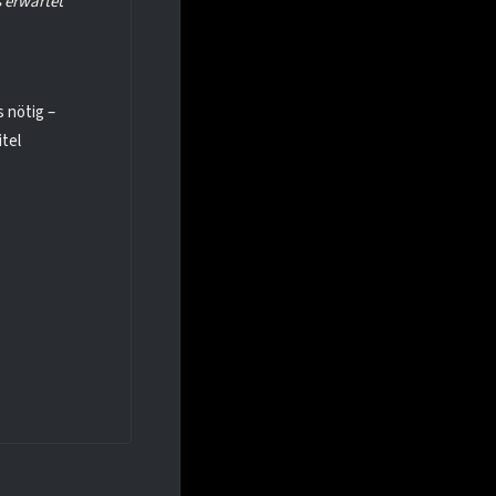
s erwartet
s nötig –
tel