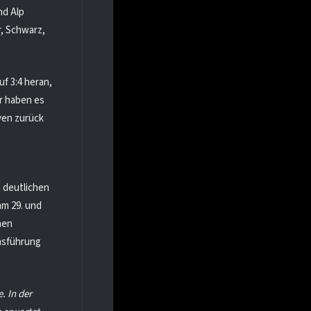
nd Alp
r, Schwarz,
f 3:4 heran,
ir haben es
ven zurück
i deutlichen
am 29. und
nen
insführung
. In der