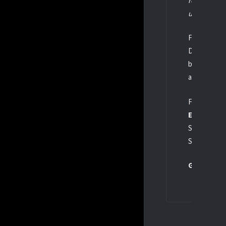
regulären Sa
und sind ber
Füchse-Fans
Die Jungfüch
beim entsch
angreifen!
Finalserie:
EHC Erfurt
Spiel 1 & 2: 
Spiel 3 (fal
Go Füchse!