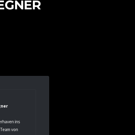
EGNER
gner
erhaven ins
s Team von