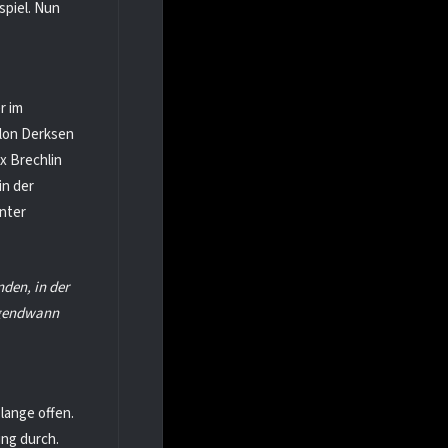
spiel. Nun
r im
rlon Derksen
ix Brechlin
in der
unter
nden, in der
irgendwann
lange offen.
ng durch.