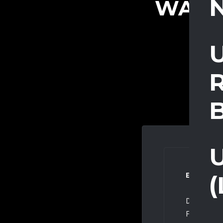
WART
U
U
EV Duisbur
Die U20 des
Finale der 