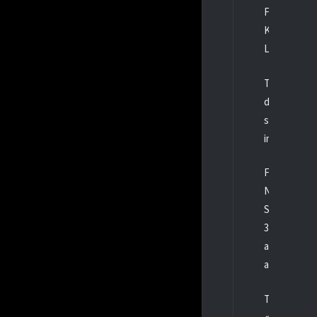
Florian Ste
Karota nachl
Latusek und
Trotz eines
doch nur 13
spielerisch
ins Spiel ge
Finale gegen
Nun steht d
Siegen gege
30. März in 
alternative
arbeitet ber
Trainer Schw