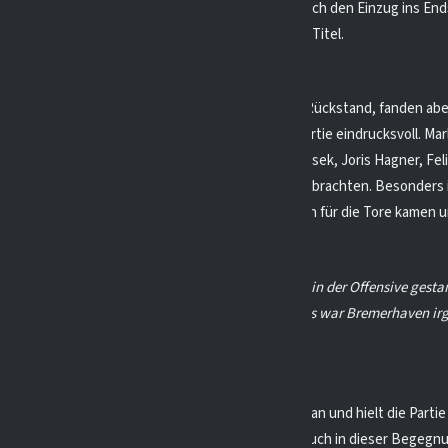
ian Schwarze eine starke Leistung und verdiente sich den Einzug ins End
dem EHC Erfurt die letzte Hürde auf dem Weg zum Titel.
Duisburg – REV Bremerhaven 9:3 (0:1, 4:0, 5:2)
albfinalspiel gerieten die Jungfüchse zunächst in Rückstand, fanden abe
ttel zu ihrer gewohnten Stärke und drehten die Partie eindrucksvoll. Ma
Stehr trafen jeweils doppelt, während Patrick Latusek, Joris Hagner, Fel
an Pauli ebenfalls ihre Namen auf die Anzeigetafel brachten. Besonders 
igte sich der EVD kreativ und effektiv. Die Vorlagen für die Tore kamen 
 Latusek, Stehr, Derksen, Bezouska und Rens.
ian Schwarze zeigte sich zufrieden:
„Wir haben gut in der Offensive gesta
iel geblockt und unser Torhüter war stark. Allerdings war Bremerhaven 
sie nur mit elf Feldspielern angereist waren.“
Duisburg – REV Bremerhaven 5:3 (2:1, 2:1, 1:1)
piel trat Bremerhaven mit einem breiteren Kader an und hielt die Partie 
ngfüchse behielten die Nerven und setzten sich auch in dieser Begegnu