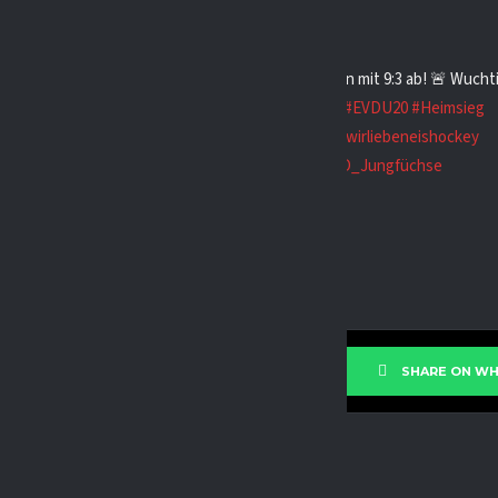
chse
Halbfinale! Füchse U20 zerlegen Bremerhaven mit 9:3 ab! 🚨 Wuchti
adenlos – hier sind alle Tore vom Sieg am Samstag!
#EVDU20
#Heimsieg
ower
#duichwir
#dnl3nord
#EVDjungfüchse
#EVD
#wirliebeneishockey
gfüchseduisburg
#Jungfüchse
♬ Originalton – EVD_Jungfüchse
E ON FACEBOOK
SHARE ON W
ielWaldschmidt