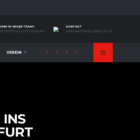
OMM IN UNSER TEAM!!
KONTAKT
ESCHÄFTSSTELLE EV DUISBURG
GESCHAEFTSSTELLE@EVD-EV.DE
VEREIN
 INS
RFURT