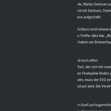
hr erzielte erneut zwei Tore, während Patrick Latusek, Marlon Derksen u
egten. Wieder zeigte sich die Offensive variabel, und mit Derksen, Steh
 Bezouska als Vorlagengebern war das Team bestens aufgestellt.
 4:2-Vorsprungs kam Bremerhaven eine Minute vor Schluss noch einmal au
 Sekunden später machte Stehr mit seinem zweiten Treffer alles klar. „W
 gut gelöst, aber durch eigene Undiszipliniertheiten haben wir Bremerha
holt“, so Trainer Schwarze nach der Partie.
 Erfurt – Austragungsort für mögliches drittes Spiel noch offen
er EV Duisburg im großen Finale gegen den EHC Erfurt, der sich mit zwe
n Bad Nauheim durchgesetzt hat. Die ersten beiden Finalspiele finden 
Thüringen statt. Sollte ein drittes Spiel notwendig sein, muss der EVD ei
n Austragungsort finden, da in Duisburg das Eis abgetaut wird. Die Vere
eits an einer Lösung.
arze blickt optimistisch auf das Duell:
„Das wird ein Duell auf Augenhöhe