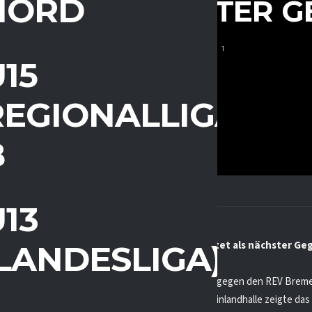
NORD
ET ALS NÄCHSTER G
MÄRZ 17, 2025
243
72
1
15
REGIONALLIGA
B
13
g U20 zieht ins Playoff-Finale ein – Erfurt wartet als nächster Ge
(LANDESLIGA)
 EV Duisburg hat sich mit zwei souveränen Siegen gegen den REV Brem
DNL3 Nord gespielt. In der heimischen PreZero Rheinlandhalle zeigte da