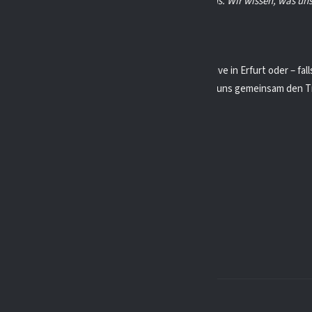
ison gab es zwei Siege und drei Niederlagen für uns. Wir wissen, was un
eit.“
, seid dabei!
se haben sich eure Unterstützung verdient! Ob live in Erfurt oder – fall
eidenden Spiel an einem anderen Standort: Lasst uns gemeinsam den Ti
 vs. EV Duisburg
29./30. März in Erfurt
ls nötig): Austragungsort noch offen