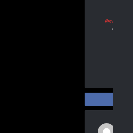
@evd_jungfue
eiskalt, gn
#füchsep
#jun
SHAR
Dan