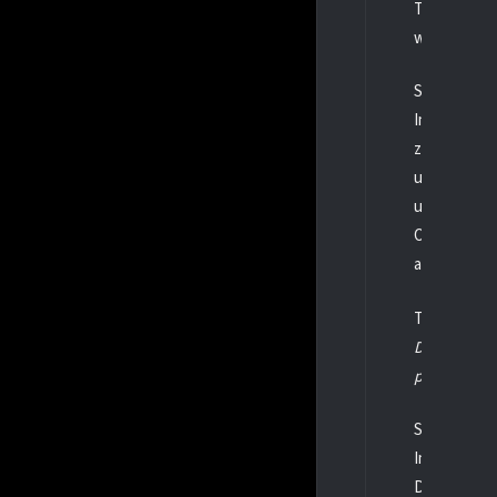
Trainer Fab
wartet mit 
Spiel 1: EV 
Im ersten H
zweiten Dri
und Florian 
und Maximili
Offensive ze
anderem von
Trainer Fab
Defensive v
platt, weil 
Spiel 2: EV 
Im zweiten S
Doch die Ju