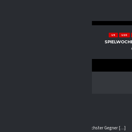
Waldschmidt
U9
U20
 JUNGFÜCHSE BEIM
SPIELWOCHE
R CUP 2025 IN
ERG
5
)
W 11-25 – Jungfüchse Duisburg
 zieht ins Playoff-Finale ein – Erfurt wartet als nächster Gegner […]