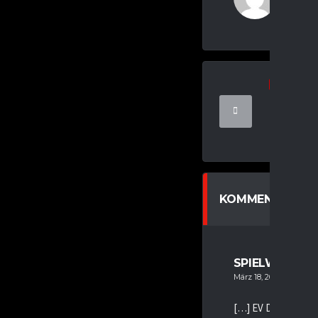
Daniel
U9
U9 A DER
REISACHE
LANDSB
MÄRZ 14, 202
KOMMENTARE (1
SPIELWOCHE K
März 18, 2025
[…] EV Duisburg U20