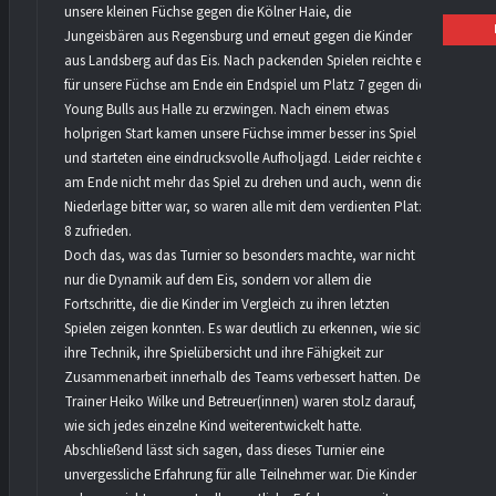
unsere kleinen Füchse gegen die Kölner Haie, die
Jungeisbären aus Regensburg und erneut gegen die Kinder
aus Landsberg auf das Eis. Nach packenden Spielen reichte es
für unsere Füchse am Ende ein Endspiel um Platz 7 gegen die
Young Bulls aus Halle zu erzwingen. Nach einem etwas
holprigen Start kamen unsere Füchse immer besser ins Spiel
und starteten eine eindrucksvolle Aufholjagd. Leider reichte es
am Ende nicht mehr das Spiel zu drehen und auch, wenn die
Niederlage bitter war, so waren alle mit dem verdienten Platz
8 zufrieden.
Doch das, was das Turnier so besonders machte, war nicht
nur die Dynamik auf dem Eis, sondern vor allem die
Fortschritte, die die Kinder im Vergleich zu ihren letzten
Spielen zeigen konnten. Es war deutlich zu erkennen, wie sich
ihre Technik, ihre Spielübersicht und ihre Fähigkeit zur
Zusammenarbeit innerhalb des Teams verbessert hatten. Der
Trainer Heiko Wilke und Betreuer(innen) waren stolz darauf,
wie sich jedes einzelne Kind weiterentwickelt hatte.
Abschließend lässt sich sagen, dass dieses Turnier eine
unvergessliche Erfahrung für alle Teilnehmer war. Die Kinder