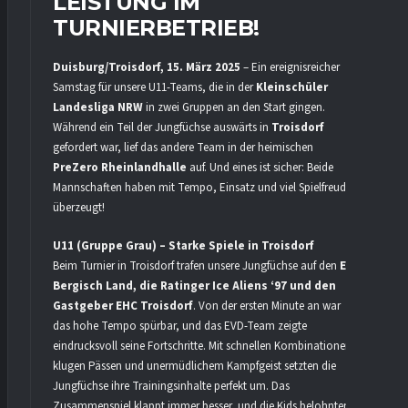
LEISTUNG IM
TURNIERBETRIEB!
Duisburg/Troisdorf, 15. März 2025
– Ein ereignisreicher
Samstag für unsere U11-Teams, die in der
Kleinschüler
Landesliga NRW
in zwei Gruppen an den Start gingen.
Während ein Teil der Jungfüchse auswärts in
Troisdorf
gefordert war, lief das andere Team in der heimischen
PreZero Rheinlandhalle
auf. Und eines ist sicher: Beide
Mannschaften haben mit Tempo, Einsatz und viel Spielfreude
überzeugt!
U11 (Gruppe Grau) – Starke Spiele in Troisdorf
Beim Turnier in Troisdorf trafen unsere Jungfüchse auf den
EC
Bergisch Land, die Ratinger Ice Aliens ‘97 und den
Gastgeber EHC Troisdorf
. Von der ersten Minute an war
das hohe Tempo spürbar, und das EVD-Team zeigte
eindrucksvoll seine Fortschritte. Mit schnellen Kombinationen,
klugen Pässen und unermüdlichem Kampfgeist setzten die
Jungfüchse ihre Trainingsinhalte perfekt um. Das
Zusammenspiel klappt immer besser, und die Kids belohnten