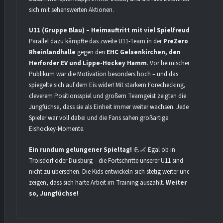
sich mit sehenswerten Aktionen.
U11 (Gruppe Blau) – Heimauftritt mit viel Spielfreude
Parallel dazu kämpfte das zweite U11-Team in der
PreZero
Rheinlandhalle
gegen den
EHC Gelsenkirchen, den
Herforder EV und Lippe-Hockey Hamm
. Vor heimischem
Publikum war die Motivation besonders hoch – und das
spiegelte sich auf dem Eis wider! Mit starkem Forechecking,
cleverem Positionsspiel und großem Teamgeist zeigten die
Jungfüchse, dass sie als Einheit immer weiter wachsen. Jeder
Spieler war voll dabei und die Fans sahen großartige
Eishockey-Momente.
Ein rundum gelungener Spieltag!
💪🏒 Egal ob in
Troisdorf oder Duisburg – die Fortschritte unserer U11 sind
nicht zu übersehen. Die Kids entwickeln sich stetig weiter und
zeigen, dass sich harte Arbeit im Training auszahlt.
Weiter
so, Jungfüchse!