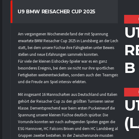
U9 BMW REISACHER CUP 2025
U
Am vergangenen Wochenende fand der mit Spannung
erwartete BMW Reisacher Cup 2025 in Landsberg an der Lech
R
statt, bei dem unsere Füchse ihre Fähigkeiten unter Beweis
stellen und neue Erfahrungen sammeln konnten.
Für viele der kleinen Eishockey-Spieler war es ein ganz
B
besonderes Ereignis, bei dem sie nicht nur ihre sportlichen
Fertigkeiten weiterentwickelten, sondern auch den Teamgeist
und die Freude am Spiel intensiv erlebten.
Mit insgesamt 16 Mannschaften aus Deutschland und Italien
U
gehört der Reisacher Cup zu den größten Turnieren seiner
Klasse. Dementsprechend war beim ersten Puckeinwurf die
Spannung unserer kleinen Füchse deutlich spürbar. Die
(
Vorrunde konnten wir nach aufregenden Spielen gegen die
ESG Hannover, HC Falcons Brixen und dem HC Landsberg als
Gruppen zweiter bestehen. In der Zwischenrunde mussten