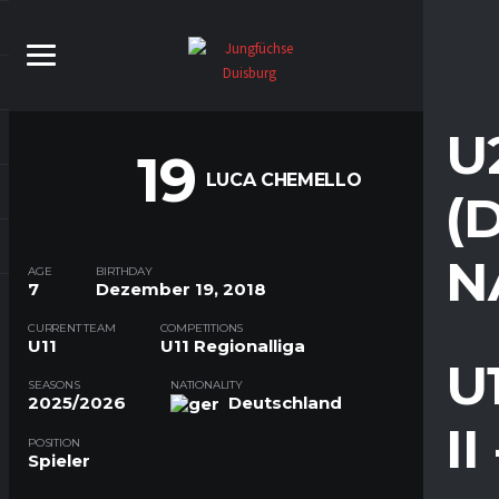
U
19
LUCA CHEMELLO
(
N
AGE
BIRTHDAY
7
Dezember 19, 2018
CURRENT TEAM
COMPETITIONS
U11
U11 Regionalliga
U
SEASONS
NATIONALITY
2025/2026
Deutschland
I
POSITION
Spieler