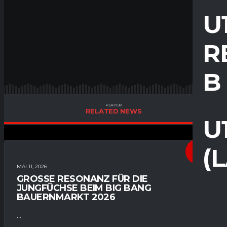
U
R
B
PLAYER
RELATED NEWS
U
(
ALLGEMEIN
MAI 11, 2026
GROSSE RESONANZ FÜR DIE J
UNGFÜCHSE BEIM BIG BANG B
AUERNMARKT 2026
...