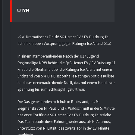
U17B
🏒⚔️ Dramatisches Finish! SG Herner EV / EV Duisburg 1b
behält knappen Vorsprung gegen Ratinger Ice Aliens! ⚔️🏒
In einem atemberaubenden Match der U17 Jugend
Regionalliga NRW behielt die SpG Herner EV / EV Duisburg 1b
knapp die Oberhand über die Ratinger Ice Aliens mit einem
Endstand von 5:4. Die Eissporthalle Ratingen bot die Kulisse
für dieses nervenaufreibende Duell, das mit einem Hauch von
Spannung bis zum Schlusspfiff gefüllt war.
Die Gastgeber fanden sich früh in Rückstand, als M.
Siegmanski von M. Pauli und F. Waldschmidt in der 5. Minute
das erste Tor für die SG Herner EV / EV Duisburg 1b erzielte.
Das Team baute diese Führung weiter aus, als N. Adamus,
unterstützt von N. Lateit, das zweite Tor in der 18. Minute