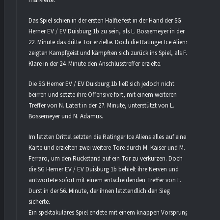
markierte.
Das Spiel schien in der ersten Hälfte fest in der Hand der SG
Herner EV / EV Duisburg 1b zu sein, als L. Bossemeyer in der
22. Minute das dritte Tor erzielte. Doch die Ratinger Ice Aliens
zeigten Kampfgeist und kämpften sich zurück ins Spiel, als F.
Klare in der 24. Minute den Anschlusstreffer erzielte.
Die SG Herner EV / EV Duisburg 1b ließ sich jedoch nicht
beirren und setzte ihre Offensive fort, mit einem weiteren
Treffer von N. Lateit in der 27. Minute, unterstützt von L.
Bossemeyer und N. Adamus.
Im letzten Drittel setzten die Ratinger Ice Aliens alles auf eine
Karte und erzielten zwei weitere Tore durch M. Kaiser und M.
Ferraro, um den Rückstand auf ein Tor zu verkürzen. Doch
die SG Herner EV / EV Duisburg 1b behielt ihre Nerven und
antwortete sofort mit einem entscheidenden Treffer von F.
Durst in der 56. Minute, der ihnen letztendlich den Sieg
sicherte.
Ein spektakuläres Spiel endete mit einem knappen Vorsprung