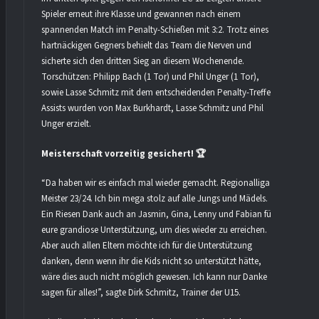
Spieler erneut ihre Klasse und gewannen nach einem
spannenden Match im Penalty-Schießen mit 3:2. Trotz eines
hartnäckigen Gegners behielt das Team die Nerven und
sicherte sich den dritten Sieg an diesem Wochenende.
Torschützen: Philipp Bach (1 Tor) und Phil Unger (1 Tor),
sowie Lasse Schmitz mit dem entscheidenden Penalty-Treffer.
Assists wurden von Max Burkhardt, Lasse Schmitz und Phil
Unger erzielt.
Meisterschaft vorzeitig gesichert! 🏆
“Da haben wir es einfach mal wieder gemacht. Regionalliga B
Meister 23/24. Ich bin mega stolz auf alle Jungs und Mädels.
Ein Riesen Dank auch an Jasmin, Gina, Lenny und Fabian für
eure grandiose Unterstützung, um dies wieder zu erreichen.
Aber auch allen Eltern möchte ich für die Unterstützung
danken, denn wenn ihr die Kids nicht so unterstützt hätte,
wäre dies auch nicht möglich gewesen. Ich kann nur Danke
sagen für alles!”, sagte Dirk Schmitz, Trainer der U15.