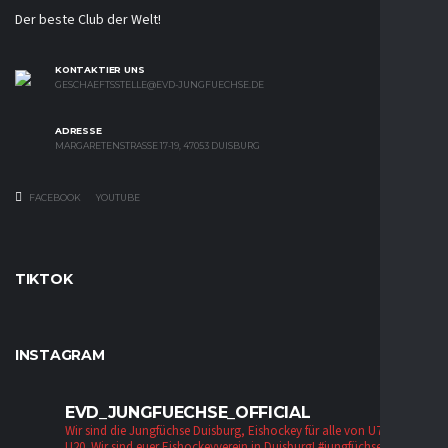
Der beste Club der Welt!
KONTAKTIER UNS
GESCHAEFTSSTELLE@EVD-JUNGFUECHSE.DE
ADRESSE
MARGARETENSTRASSE 17-19, 47053 DUISBURG
FACEBOOK
YOUTUBE
TIKTOK
INSTAGRAM
EVD_JUNGFUECHSE_OFFICIAL
Wir sind die Jungfüchse Duisburg, Eishockey für alle von U7 bis zur
U20. Wir sind euer Eishockeyverein in Duisburg!
#jungfüchse #evd