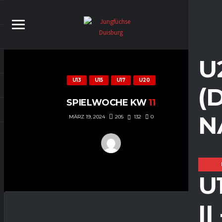
U
U13
U15
U17
U20
(
SPIELWOCHE KW
11
N
205
132
0
MÄRZ 19, 2024
U
I