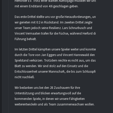
Herforder EV. Trotz einer starken Aufholjagd mussten wir uns
mit einem Endstand von 4:6 geschlagen geben.
Das erste Drittel stellte uns vor große Herausforderungen, und
wir gerieten mit 0:2 in Rückstand. Im zweiten Drittel zeigte
unser Team jedoch seine Resilienz. Lars Schnurbusch und
Vincent Vermaaten trafen für die Füchse, während Herford die
Führung behielt.
Im letzten Drittel kämpften unsere Spieler weiter und konnten
durch die Tore von Jan Eggers und Vincent Hannewald den
Spielstand verkürzen. Trotzdem reichte es nicht aus, um das
Blatt zu wenden. Wir sind stolz auf den Einsatz und die
Entschlossenheit unserer Mannschaft, die bis zum Schlusspfiff
nicht nachließ.
Wir bedanken uns bei den 28 Zuschauern für ihre
Unterstützung und blicken erwartungsvoll auf die
kommenden Spiele, in denen wir unsere Fähigkeiten
weiterentwickeln und als Team zusammenwachsen wollen.