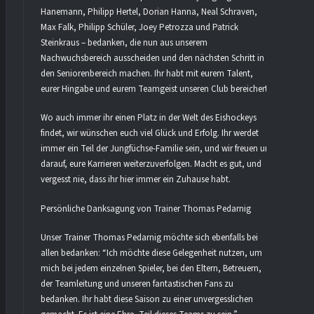
Hanemann, Philipp Hertel, Dorian Hanna, Neal Schraven,
Max Falk, Philipp Schüler, Joey Petrozza und Patrick
Steinkraus – bedanken, die nun aus unserem
Nachwuchsbereich ausscheiden und den nächsten Schritt in
den Seniorenbereich machen. Ihr habt mit eurem Talent,
eurer Hingabe und eurem Teamgeist unseren Club bereichert.
Wo auch immer ihr einen Platz in der Welt des Eishockeys
findet, wir wünschen euch viel Glück und Erfolg. Ihr werdet
immer ein Teil der Jungfüchse-Familie sein, und wir freuen uns
darauf, eure Karrieren weiterzuverfolgen. Macht es gut, und
vergesst nie, dass ihr hier immer ein Zuhause habt.
Persönliche Danksagung von Trainer Thomas Pedarnig
Unser Trainer Thomas Pedarnig möchte sich ebenfalls bei
allen bedanken: “Ich möchte diese Gelegenheit nutzen, um
mich bei jedem einzelnen Spieler, bei den Eltern, Betreuern,
der Teamleitung und unseren fantastischen Fans zu
bedanken. Ihr habt diese Saison zu einer unvergesslichen