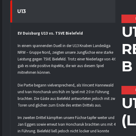
U13
U
EV Duisburg U13 vs. TSVE Bielefeld
R
In einem spannenden Duell in der U13 Knaben Landesliga
NRW – Gruppe Nord, zeigten unsere Jungfüchse eine starke
Leistung gegen TSVE Bielefeld. Trotz einer Niederlage von 4:6,
B
gab es viele positive Aspekte, die wir aus diesem Spiel
mitnehmen können.
Die Partie begann vielversprechend, als Vincent Hannewald
und Ivan Honcharuk uns früh im Spiel mit 2:0 in Führung
U
brachten. Die Gäste aus Bielefeld antworteten jedoch mit zwei
Toren und glichen zum Ende des ersten Drittels aus.
(
Im zweiten Drittel kämpften unsere Füchse tapfer weiter und
Jan Eggers sowie erneut Ivan Honcharuk brachten uns mit 4:2
in Führung. Bielefeld ließ jedoch nicht locker und konnte