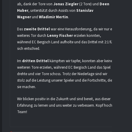
ab, dank der Tore von
Jonas Ziegler
(2 Tore) und
Deen
Huber
, unterstützt durch Assists von
Stanislav
Wagner
und
Wladimir Mertin
.
Das
zweite Drittel
war eine Herausforderung, da wir nur ein
weiteres Tor durch
Lenny Fischer
erzielen konnten,
während EC Bergisch Land aufholte und das Drittel mit 2:1 für
sich entschied.
Im
dritten Drittel
kämpften wir tapfer, konnten aber keine
weiteren Tore erzielen, während EC Bergisch Land das Spiel
drehte und vier Tore schoss. Trotz der Niederlage sind wir
stolz auf die Leistung unserer Spieler und die Fortschritte, die
sie machen.
Wir blicken positiv in die Zukunft und sind bereit, aus dieser
Erfahrung zu lernen und uns weiter zu verbessern. Kopf hoch,
Team!