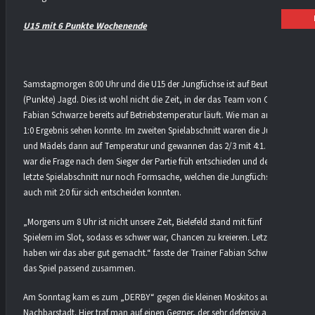
U15 mit 6 Punkte Wochenende
Samstagmorgen 8:00 Uhr und die U15 der Jungfüchse ist auf Beute
(Punkte) Jagd. Dies ist wohl nicht die Zeit, in der das Team von Coach
Fabian Schwarze bereits auf Betriebstemperatur läuft. Wie man an dem
1:0 Ergebnis sehen konnte. Im zweiten Spielabschnitt waren die Jungs
und Mädels dann auf Temperatur und gewannen das 2/3 mit 4:1. Somit
war die Frage nach dem Sieger der Partie früh entschieden und der
letzte Spielabschnitt nur noch Formsache, welchen die Jungfüchse
auch mit 2:0 für sich entscheiden konnten.
„Morgens um 8 Uhr ist nicht unsere Zeit, Bielefeld stand mit fünf
Spielern im Slot, sodass es schwer war, Chancen zu kreieren. Letztlich
haben wir das aber gut gemacht.“ fasste der Trainer Fabian Schwarze
das Spiel passend zusammen.
Am Sonntag kam es zum „DERBY“ gegen die kleinen Moskitos aus der
Nachbarstadt. Hier traf man auf einen Gegner, der sehr defensiv agierte