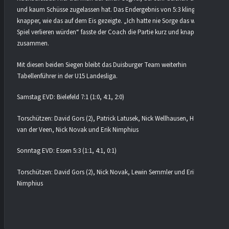
und kaum Schüsse zugelassen hat. Das Endergebnis von 5:3 klingt viel
knapper, wie das auf dem Eis gezeigte. „Ich hatte nie Sorge das wir das
Spiel verlieren würden“ fasste der Coach die Partie kurz und knapp
zusammen.
Mit diesen beiden Siegen bleibt das Duisburger Team weiterhin
Tabellenführer in der U15 Landesliga.
Samstag EVD: Bielefeld 7:1 (1:0, 4:1, 2:0)
Torschützen: David Gors (2), Patrick Latusek, Nick Wellhausen, Hendrik
van der Veen, Nick Novak und Erik Nimphius
Sonntag EVD: Essen 5:3 (1:1, 4:1, 0:1)
Torschützen: David Gors (2), Nick Novak, Lewin Semmler und Erik
Nimphius