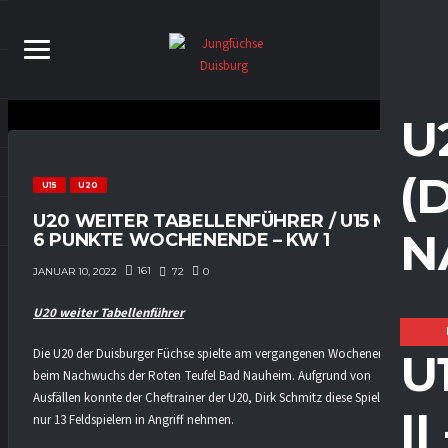
U
(
U15
U20
U20 WEITER TABELLENFÜHRER / U15 MIT
N
6 PUNKTE WOCHENENDE – KW 1
161
72
0
JANUAR 10, 2022
U20 weiter Tabellenführer
U
Die U20 der Duisburger Füchse spielte am vergangenen Wochenende
beim Nachwuchs der Roten Teufel Bad Nauheim. Aufgrund von
Ausfällen konnte der Cheftrainer der U20, Dirk Schmitz diese Spiele mit
I
nur 13 Feldspielern in Angriff nehmen.