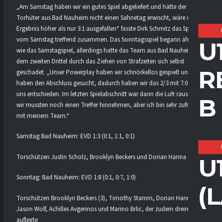
„Am Samstag haben wir ein gutes Spiel abgeliefert und hätte der
Torhüter aus Bad Nauheim nicht einen Sahnetag erwischt, wäre das
Ergebnis höher als nur 3:1 ausgefallen“ fasste Dirk Schmitz das Spiel
vom Samstag treffend zusammen. Das Sonntagsspiel begann ähnlich
U
wie das Samstagspiel, allerdings hatte das Team aus Bad Nauheim, ab
dem zweiten Drittel durch das Ziehen von Strafzeiten sich selbst
R
geschadet. „Unser Powerplay haben wir schnörkellos gespielt und
haben den Abschluss gesucht, dadurch haben wir das 2/3 mit 7:0 für
uns entschieden. Im letzten Spielabschnitt war dann die Luft raus und
B
wir mussten noch einen Treffer hinnehmen, aber ich bin sehr zufrieden
mit meinem Team.“
Samstag Bad Nauheim: EVD 1:3 (0:1, 1:1, 0:1)
Torschützen Justin Scholz, Brooklyn Beckers und Dorian Hanna
U
Sonntag: Bad Nauheim: EVD 1:8 (0:1, 0:7, 1:0)
(
Torschützen Brooklyn Beckers (3), Timothy Stamm, Dorian Hanna,
Jason Wolf, Achilles Avgerinos und Marino Brlic, der zudem dreimal
auflegte