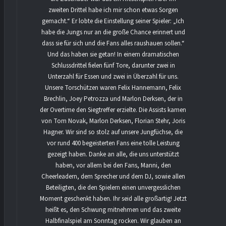
zweiten Drittel habe ich mir schon etwas Sorgen
gemacht.“ Er lobte die Einstellung seiner Spieler: „Ich
habe die Jungs nur an die große Chance erinnert und
dass sie für sich und die Fans alles raushauen sollen.“
Und das haben sie getan! In einem dramatischen
Schlussdrittel fielen fünf Tore, darunter zwei in
Unterzahl für Essen und zwei in Überzahl für uns.
Unsere Torschützen waren Felix Hannemann, Felix
Brechlin, Joey Petrozza und Marlon Derksen, der in
der Overtime den Siegtreffer erzielte. Die Assists kamen
von Tom Novak, Marlon Derksen, Florian Stehr, Joris
Hagner. Wir sind so stolz auf unsere Jungfüchse, die
vor rund 400 begeisterten Fans eine tolle Leistung
gezeigt haben. Danke an alle, die uns unterstützt
haben, vor allem bei den Fans, Manni, den
Cheerleadern, dem Sprecher und dem DJ, sowie allen
Beteiligten, die den Spielern einen unvergesslichen
Moment geschenkt haben. Ihr seid alle großartig! Jetzt
heißt es, den Schwung mitnehmen und das zweite
Halbfinalspiel am Sonntag rocken. Wir glauben an