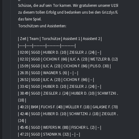
Schüsse, die auf sein Tor kamen. Wir gratulieren unserer U15b
zu diesem tollen Erfolg und bedanken uns bei den Grizzlys für
das faire Spiel.
Torschützen und Assistenten:
| Zeit | Team | Torschütze | Assistent 1 | Assistent 2 |
|——|——|————|————-|————-|
| 02:00 | SGGD | HUBER D. (10) | ZIEGLER J. (24) | – |
| 02:32 | SGGD | CICHON F. (66) | ILIC A. (23) | WETZLER B. (12) |
| 15:09 | SGGD | ILIC A. (23) | CICHON F. (66) | PLIS D. (30) |
| 26:35 | SGGD | WAGNER S. (6) | – | – |
| 26:52 | SGGD | ILIC A. (23) | CICHON F. (66) | – |
| 33:42 | SGGD | HUBER D. (10) | ZIEGLER J. (24) | – |
| 38:49 | SGGD | ZIEGLER J. (24) | HUBER D. (10) | SCHWITZKI J.
(18) |
| 40:23 | BKM | FUCHS F. (40) | MÜLLER F. (18) | GALASKE F. (70) |
| 42:46 | SGGD | HUBER D. (10) | SCHWITZKI J. (18) | ZIEGLER J.
(24) |
| 45:45 | SGGD | WEFERS M. (88) | FISCHER L. (2) | – |
| 47:23 | SGGD | STADNIK N. (32) | – | – |