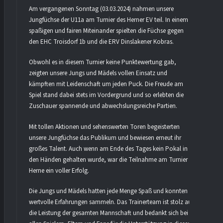
Am vergangenen Sonntag (03.03.2024) nahmen unsere
Jungfüchse der U11a am Turnier des Herner EV teil. In einem
spaßigen und fairen Miteinander spielten die Füchse gegen
den EHC Troisdorf 1b und die ERV Dinslakener Kobras.
Obwohl es in diesem Turnier keine Punktewertung gab,
zeigten unsere Jungs und Mädels vollen Einsatz und
kämpften mit Leidenschaft um jeden Puck. Die Freude am
Spiel stand dabei stets im Vordergrund und so erlebten die
Zuschauer spannende und abwechslungsreiche Partien.
Mit tollen Aktionen und sehenswerten Toren begeisterten
unsere Jungfüchse das Publikum und bewiesen erneut ihr
großes Talent. Auch wenn am Ende des Tages kein Pokal in
den Händen gehalten wurde, war die Teilnahme am Turnier in
Herne ein voller Erfolg.
Die Jungs und Mädels hatten jede Menge Spaß und konnten
wertvolle Erfahrungen sammeln. Das Trainerteam ist stolz auf
die Leistung der gesamten Mannschaft und bedankt sich bei