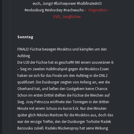
euch, Jungs! #füchsepower #halbfinalednl3
#evduisburg #eishockey #nachwuchs
♬ Originalton –
EVD_Jungfüchse
Sonntag
FINALE! Füchse besiegen Moskitos und kämpfen um den
Aufstieg
Die U20 der Füchse hat es geschafft! Mit einem souveränen 6:1
– Sieg im zweiten Halbfinalspiel gegen die Moskitos Essen
haben sie sich für das Finale um den Aufstieg in die DNL2
qualifiziert. Die Duisburger zeigten von Anfang an, wer die
Oberhand hat, und ließen den Gastgebern keine Chance.
Schon im ersten Drittel stellten die Füchse die Weichen auf
Sieg. Joey Petrozza eröffnete den Torreigen in der dritten
Minute mit einem Schuss ins kurze Eck. Nur drei Minuten
später glich Nikolas Maritzen für die Moskitos aus, doch das
war der einzige Treffer, den der Duisburger Torhüter Radek
Bezouska zuließ. Radeks Mückenspray hat seine Wirkung