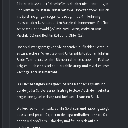
führten mit 4:2. Die Füchse ließen sich aber nicht entmutigen
und kamen im letzten Drittel mit zwei Unterzahltoren zurück
ins Spiel. Sie gingen sogar kurzzeitig mit 5:4 in Führung,
mussten aber kurz darauf den Ausgleich hinnehmen. Die Tore
schossen Hannewald (22) mit zwei Toren, assistiert von
Mischik (20) und Bechlin (14), und Ohler (12).
Das Spiel war geprägt von vielen Strafen auf beiden Seiten, die
zu zahlreichen Powerplay- und Unterzahlsituationen führten.
Beide Teams nutzten ihre Überzahlchancen, aber die Füchse
zeigten auch eine starke Unterzahlleistung und erzielten zwei
wichtige Tore in Unterzahl.
Die Füchse zeigten eine geschlossene Mannschaftsleistung,
bei der jeder Spieler seinen Beitrag leistete. Auch der Torhüter
zeigte eine gute Leistung und hielt sein Team im Spiel.
Die Füchse können stolz auf ihr Spiel sein und haben gezeigt,
dass sie mit jedem Gegner in der Liga mithalten können. Sie
haben viel Spaß am Eishockey und freuen sich auf die
nächsten Spiele.