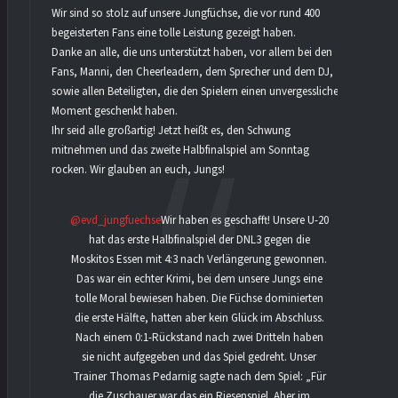
Wir sind so stolz auf unsere Jungfüchse, die vor rund 400
begeisterten Fans eine tolle Leistung gezeigt haben.
Danke an alle, die uns unterstützt haben, vor allem bei den
Fans, Manni, den Cheerleadern, dem Sprecher und dem DJ,
sowie allen Beteiligten, die den Spielern einen unvergesslichen
Moment geschenkt haben.
Ihr seid alle großartig! Jetzt heißt es, den Schwung
mitnehmen und das zweite Halbfinalspiel am Sonntag
rocken. Wir glauben an euch, Jungs!
@evd_jungfuechse
Wir haben es geschafft! Unsere U-20
hat das erste Halbfinalspiel der DNL3 gegen die
Moskitos Essen mit 4:3 nach Verlängerung gewonnen.
Das war ein echter Krimi, bei dem unsere Jungs eine
tolle Moral bewiesen haben. Die Füchse dominierten
die erste Hälfte, hatten aber kein Glück im Abschluss.
Nach einem 0:1-Rückstand nach zwei Dritteln haben
sie nicht aufgegeben und das Spiel gedreht. Unser
Trainer Thomas Pedarnig sagte nach dem Spiel: „Für
die Zuschauer war das ein Riesenspiel. Aber im