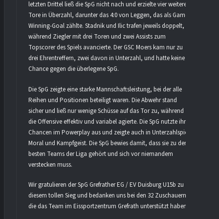
letzten Drittel ließ die SpG nicht nach und erzielte vier weitere
Tore in Überzahl, darunter das 4:0 von Leggen, das als Game-
Winning-Goal zählte. Stadnik und Ilic trafen jeweils doppelt,
während Ziegler mit drei Toren und zwei Assists zum
Topscorer des Spiels avancierte. Der GSC Moers kam nur zu
drei Ehrentreffern, zwei davon in Unterzahl, und hatte keine
Chance gegen die überlegene SpG.
Die SpG zeigte eine starke Mannschaftsleistung, bei der alle
Reihen und Positionen beteiligt waren. Die Abwehr stand
sicher und ließ nur wenige Schüsse auf das Tor zu, während
die Offensive effektiv und variabel agierte. Die SpG nutzte ihre
Chancen im Powerplay aus und zeigte auch in Unterzahlspiel
Moral und Kampfgeist. Die SpG bewies damit, dass sie zu den
besten Teams der Liga gehört und sich vor niemandem
verstecken muss.
Wir gratulieren der SpG Grefrather EG / EV Duisburg U15b zu
diesem tollen Sieg und bedanken uns bei den 32 Zuschauern,
die das Team im Eissportzentrum Grefrath unterstützt haben.