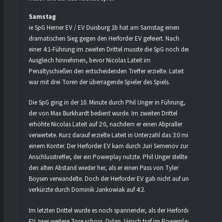
Samstag
ie SpG Herner EV / EV Duisburg 1b hat am Samstag einen
dramatischen Sieg gegen den Herforder EV gefeiert. Nach
einer 4:1-Führung im zweiten Drittel musste die SpG noch den
Ausgleich hinnehmen, bevor Nicolas Lateit im
Penaltyschießen den entscheidenden Treffer erzielte. Lateit
war mit drei Toren der überragende Spieler des Spiels.
Die SpG ging in der 10. Minute durch Phil Unger in Führung,
der von Max Burkhardt bedient wurde. Im zweiten Drittel
erhöhte Nicolas Lateit auf 2:0, nachdem er einen Abpraller
verwertete. Kurz darauf erzielte Lateit in Unterzahl das 3:0 mit
einem Konter. Der Herforder EV kam durch Juri Semenov zum
Anschlusstreffer, der ein Powerplay nutzte. Phil Unger stellte
den alten Abstand wieder her, als er einen Pass von Tyler
Boysen verwandelte. Doch der Herforder EV gab nicht auf und
verkürzte durch Dominik Jankowiak auf 4:2.
Im letzten Drittel wurde es noch spannender, als der Herforder
EV zwei weitere Tore schoss. Dylan Järisch traf im Powerplay,