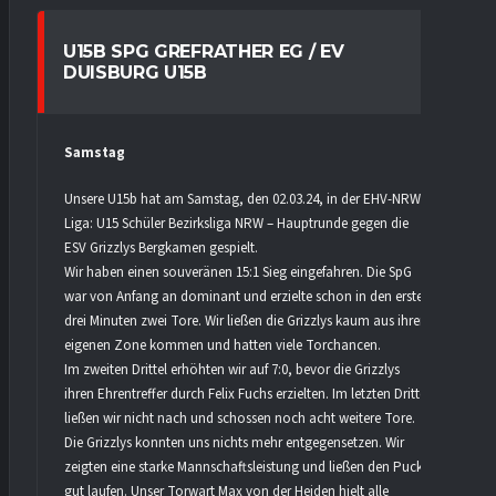
U15B SPG GREFRATHER EG / EV
DUISBURG U15B
Samstag
Unsere U15b hat am Samstag, den 02.03.24, in der EHV-NRW
Liga: U15 Schüler Bezirksliga NRW – Hauptrunde gegen die
ESV Grizzlys Bergkamen gespielt.
Wir haben einen souveränen 15:1 Sieg eingefahren. Die SpG
war von Anfang an dominant und erzielte schon in den ersten
drei Minuten zwei Tore. Wir ließen die Grizzlys kaum aus ihrer
eigenen Zone kommen und hatten viele Torchancen.
Im zweiten Drittel erhöhten wir auf 7:0, bevor die Grizzlys
ihren Ehrentreffer durch Felix Fuchs erzielten. Im letzten Drittel
ließen wir nicht nach und schossen noch acht weitere Tore.
Die Grizzlys konnten uns nichts mehr entgegensetzen. Wir
zeigten eine starke Mannschaftsleistung und ließen den Puck
gut laufen. Unser Torwart Max von der Heiden hielt alle