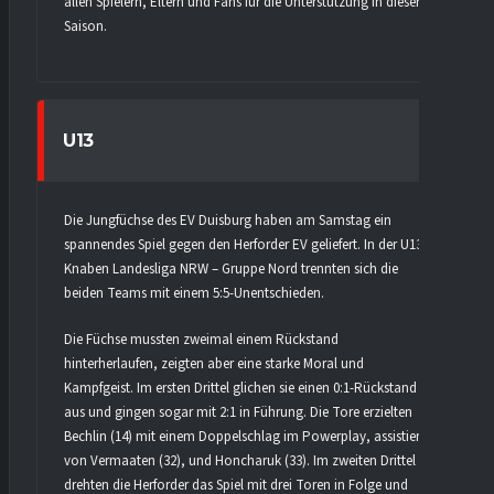
allen Spielern, Eltern und Fans für die Unterstützung in dieser
Saison.
U13
Die Jungfüchse des EV Duisburg haben am Samstag ein
spannendes Spiel gegen den Herforder EV geliefert. In der U13
Knaben Landesliga NRW – Gruppe Nord trennten sich die
beiden Teams mit einem 5:5-Unentschieden.
Die Füchse mussten zweimal einem Rückstand
hinterherlaufen, zeigten aber eine starke Moral und
Kampfgeist. Im ersten Drittel glichen sie einen 0:1-Rückstand
aus und gingen sogar mit 2:1 in Führung. Die Tore erzielten
Bechlin (14) mit einem Doppelschlag im Powerplay, assistiert
von Vermaaten (32), und Honcharuk (33). Im zweiten Drittel
drehten die Herforder das Spiel mit drei Toren in Folge und