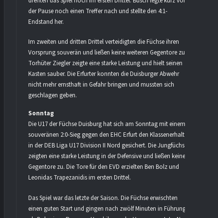
drehten das Spiel noch im ersten Drittel. Busch legte kurz vor
der Pause noch einen Treffer nach und stellte den 4:1-
Endstand her.
Im zweiten und dritten Drittel verteidigten die Füchse ihren
Vorsprung souverän und ließen keine weiteren Gegentore zu.
Torhüter Ziegler zeigte eine starke Leistung und hielt seinen
Kasten sauber. Die Erfurter konnten die Duisburger Abwehr
nicht mehr ernsthaft in Gefahr bringen und mussten sich
geschlagen geben.
Sonntag
Die U17 der Füchse Duisburg hat sich am Sonntag mit einem
souveränen 2:0-Sieg gegen den EHC Erfurt den Klassenerhalt
in der DEB Liga U17 Division II Nord gesichert. Die Jungfüchse
zeigten eine starke Leistung in der Defensive und ließen keine
Gegentore zu. Die Tore für den EVD erzielten Ben Bolz und
Leonidas Trapezanidis im ersten Drittel.
Das Spiel war das letzte der Saison. Die Füchse erwischten
einen guten Start und gingen nach zwölf Minuten in Führung,