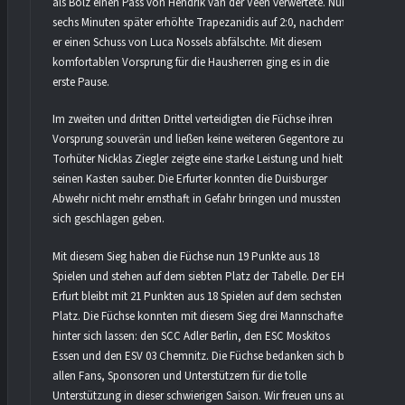
als Bolz einen Pass von Hendrik van der Veen verwertete. Nur
sechs Minuten später erhöhte Trapezanidis auf 2:0, nachdem
er einen Schuss von Luca Nossels abfälschte. Mit diesem
komfortablen Vorsprung für die Hausherren ging es in die
erste Pause.
Im zweiten und dritten Drittel verteidigten die Füchse ihren
Vorsprung souverän und ließen keine weiteren Gegentore zu.
Torhüter Nicklas Ziegler zeigte eine starke Leistung und hielt
seinen Kasten sauber. Die Erfurter konnten die Duisburger
Abwehr nicht mehr ernsthaft in Gefahr bringen und mussten
sich geschlagen geben.
Mit diesem Sieg haben die Füchse nun 19 Punkte aus 18
Spielen und stehen auf dem siebten Platz der Tabelle. Der EHC
Erfurt bleibt mit 21 Punkten aus 18 Spielen auf dem sechsten
Platz. Die Füchse konnten mit diesem Sieg drei Mannschaften
hinter sich lassen: den SCC Adler Berlin, den ESC Moskitos
Essen und den ESV 03 Chemnitz. Die Füchse bedanken sich bei
allen Fans, Sponsoren und Unterstützern für die tolle
Unterstützung in dieser schwierigen Saison. Wir freuen uns auf