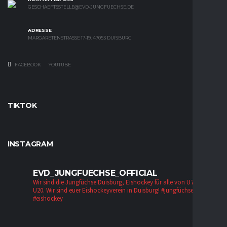
GESCHAEFTSSTELLE@EVD-JUNGFUECHSE.DE
ADRESSE
MARGARETENSTRASSE 17-19, 47053 DUISBURG
FACEBOOK
YOUTUBE
TIKTOK
INSTAGRAM
EVD_JUNGFUECHSE_OFFICIAL
Wir sind die Jungfüchse Duisburg, Eishockey für alle von U7 bis zur
U20. Wir sind euer Eishockeyverein in Duisburg!
#jungfüchse #evd
#eishockey