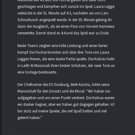
Massoudi auf 4:2 aus. Die Füchse gaben sich aber nicht
geschlagen und kämpften sich zurück ins Spiel. Laura Leggen
verkürzte in der 51. Minute auf 4:3, nachdem sie von Lars
Schnurbusch angespielt wurde. In der 55. Minute gelang ihr
dann der Ausgleich, als sie einen Pass von Vincent Hannewald
verwertete. Damit stand es 4:4 und das Spiel war zu Ende.
Beide Teams zeigten eine tolle Leistung und einen fairen
Kampf. Die Füchse konnten sich über drei Tore von Laura
Leggen freuen, die eine starke Partie spielte. Die Kobras hatten
in Laith Al Massoudi ihren besten Schützen, der zwei Tore und
eine Vorlage beisteuerte.
Der Cheftrainer des EV Duisburg, Berk Karota, lobte seine
Mannschaft für den Einsatz und die Moral. “Wir haben nie
aufgegeben und uns einen Punkt verdient. Die Kobras waren
ein starker Gegner, aber wir haben gut dagegen gehalten. Ich
bin stolz auf meine Spieler, die viel Spaß hatten und viel
gelernt haben.”