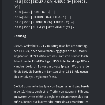
| 48:18 | SGGD | ZIEGLER J. (24) | HUBER D. (10) | SCHMIDT J.
(84) |
| 51:46 | SGGD | HUBER D. (10) | – | – |
| 52:24 | SGGD | CICHON F. (66) | ILIC A. (23) | – |
| 53:53 | SGGD | STADNIK N. (32) | LAUX B. (26) | – |
| 59:36 | SGGD | PLIS M. (3) | KETTMANN T. (63) | – |
Sonntag
Die SpG Grefrather EG / EV Duisburg U15b hat am Sonntag,
den 03.03.24, einen souveränen Sieg gegen den GSC Moers
eingefahren. Mit 9:3 setzte sich das Team von Trainer Joschua
Schmitz in der EHV-NRW Liga: U15 Schüler Bezirksliga NRW –
Hauptrunde durch. Es war das zweite Spiel am Wochenende
für die SpG, die bereits am Samstag einen 15:1-Erfolg gegen
die ESV Grizzlys Bergkamen feierte.
Die SpG dominierte das Spiel von Beginn an und ging bereits
in der 16. Minute durch einen Treffer von Wagner in Führung.
Im zweiten Drittel erhöhte Ziegler mit einem Powerplay-Tor
auf 2:0, bevor Laux kurz vor der Pause das 3:0 markierte. Im