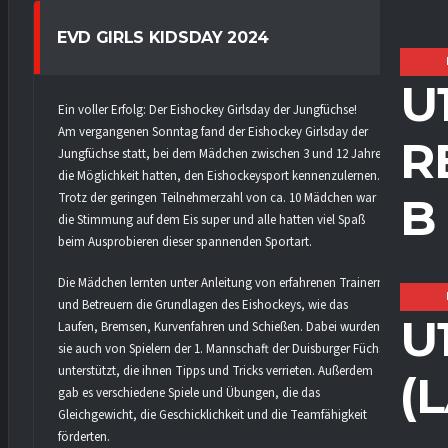
EVD GIRLS KIDSDAY 2024
U
Ein voller Erfolg: Der Eishockey Girlsday der Jungfüchse!
Am vergangenen Sonntag fand der Eishockey Girlsday der
R
Jungfüchse statt, bei dem Mädchen zwischen 3 und 12 Jahren
die Möglichkeit hatten, den Eishockeysport kennenzulernen.
Trotz der geringen Teilnehmerzahl von ca. 10 Mädchen war
B
die Stimmung auf dem Eis super und alle hatten viel Spaß
beim Ausprobieren dieser spannenden Sportart.
Die Mädchen lernten unter Anleitung von erfahrenen Trainern
und Betreuern die Grundlagen des Eishockeys, wie das
U
Laufen, Bremsen, Kurvenfahren und Schießen. Dabei wurden
sie auch von Spielern der 1. Mannschaft der Duisburger Füchse
unterstützt, die ihnen Tipps und Tricks verrieten. Außerdem
(
gab es verschiedene Spiele und Übungen, die das
Gleichgewicht, die Geschicklichkeit und die Teamfähigkeit
förderten.