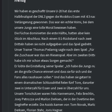
Freitag
Wir haben es geschafft! Unsere U-20 hat das erste
Halbfinalspiel der DNL3 gegen die Moskitos Essen mit 4:3 nach
Verlängerung gewonnen. Das war ein echter Krimi, bei dem
unsere Jungs eine tolle Moral bewiesen haben.
Die Füchse dominierten die erste Hälfte, hatten aber kein
Glück im Abschluss. Nach einem 0:1-Rückstand nach zwei
Dritteln haben sie nicht aufgegeben und das Spiel gedreht.
Unser Trainer Thomas Pedarnig sagte nach dem Spiel: „Für
die Zuschauer war das ein Riesenspiel. Aber im zweiten Drittel
habe ich mir schon etwas Sorgen gemacht.“
Er lobte die Einstellung seiner Spieler: „Ich habe die Jungs nur
an die große Chance erinnert und dass sie für sich und die
Fans alles raushauen sollen.“ Und das haben sie getan! In
einem dramatischen Schlussdrittel fielen fünf Tore, darunter
zwei in Unterzahl für Essen und zwei in Überzahl für uns.
Unsere Torschützen waren Felix Hannemann, Felix Brechlin,
Joey Petrozza und Marlon Derksen, der in der Overtime den
Siegtreffer erzielte. Die Assists kamen von Tom Novak, Marlon
Derksen, Florian Stehr, Joris Hagner.