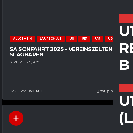
U
ALLGEMEIN
LAUFSCHULE
U11
U13
U15
U9
R
SAISONFAHRT 2025 – VEREINSZELTEN IN
SLAGHAREN
B
SEPTEMBER 9, 2025
...
DANIELWALDSCHMIDT
361
186
0
U
(