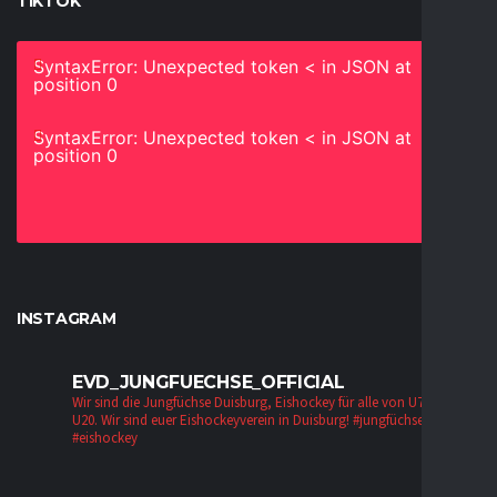
TIKTOK
SyntaxError: Unexpected token < in JSON at
position 0
SyntaxError: Unexpected token < in JSON at
position 0
INSTAGRAM
EVD_JUNGFUECHSE_OFFICIAL
Wir sind die Jungfüchse Duisburg, Eishockey für alle von U7 bis zur
U20. Wir sind euer Eishockeyverein in Duisburg!
#jungfüchse #evd
#eishockey