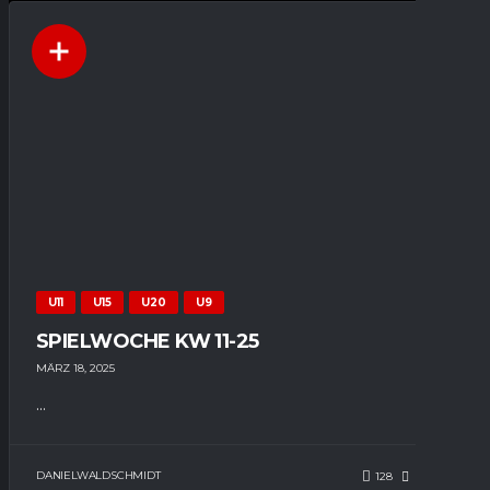
U11
U15
U20
U9
SPIELWOCHE KW 11-25
MÄRZ 18, 2025
...
DANIELWALDSCHMIDT
128
71
0