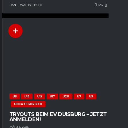
DANIELWALDSCHMIDT
126
53
0
U11
U13
U15
U17
U20
U7
U9
UNCATEGORIZED
TRYOUTS BEIM EV DUISBURG – JETZT
ANMELDEN!
MÄRZ 5, 2025