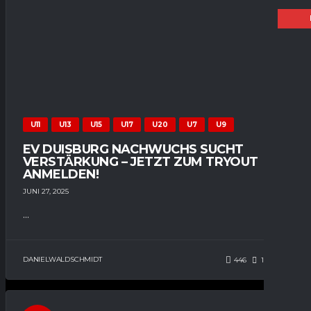
U11
U13
U15
U17
U20
U7
U9
EV DUISBURG NACHWUCHS SUCHT
VERSTÄRKUNG – JETZT ZUM TRYOUT
ANMELDEN!
JUNI 27, 2025
...
DANIELWALDSCHMIDT
446
191
0