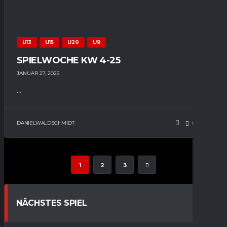
U13
U15
U20
U9
SPIELWOCHE KW 4-25
JANUAR 27, 2025
...
DANIELWALDSCHMIDT
50
0
1
2
3
NÄCHSTES SPIEL