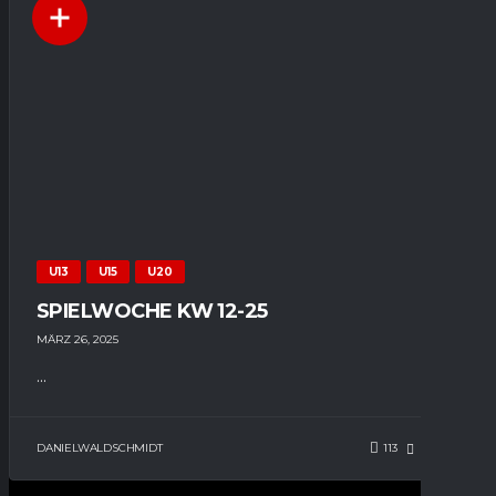
U13
U15
U20
SPIELWOCHE KW 12-25
MÄRZ 26, 2025
...
DANIELWALDSCHMIDT
113
71
0