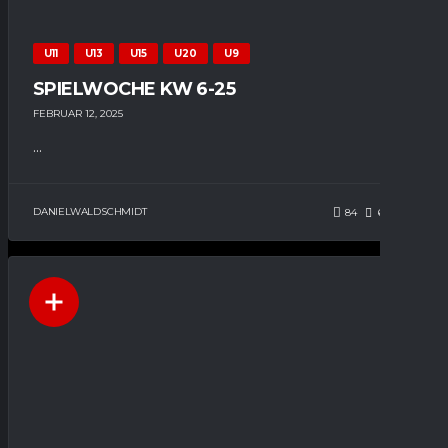
U11
U13
U15
U20
U9
SPIELWOCHE KW 6-25
FEBRUAR 12, 2025
...
DANIELWALDSCHMIDT
84
64
0