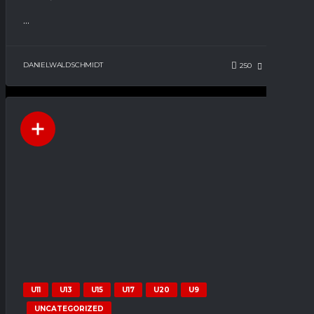
...
DANIELWALDSCHMIDT
250
71
0
U11
U13
U15
U17
U20
U9
UNCATEGORIZED