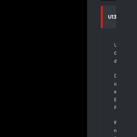
U13
Unsere U13 
Gruppe Nord
das leider k
Der Herner E
unterkriege
weiteren Tr
EV auf 3:1, 
Powerplay zu
Wir sind sto
nicht hat e