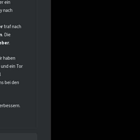
er ein
ay nach
er
traf nach
n
. Die
eber
.
ir haben
und ein Tor
l
ns bei den
verbessern.