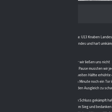
hat am Samstag, den 02.12.23, in der EHV-NRW Liga: U13 Knaben Landes
 gegen den Herner EV gespielt. Es war ein spannendes und hart umkämp
napp mit 3:2 verloren ging.
V ging in der ersten Hälfte mit 1:0 in Führung, aber wir ließen uns nicht
n und glichen kurz darauf zum 1:1 aus. Kurz vor der Pause mussten wir j
effer hinnehmen und lagen mit 2:1 zurück. In der zweiten Hälfte erhöhte
aber wir gaben nicht auf und erzielten in der letzten Minute noch ein Tor 
m 3:2. Leider reichte die Zeit nicht mehr aus, um den Ausgleich zu scha
lz auf die Leistung unserer Mannschaft, die bis zum Schluss gekämpft ha
ntmutigen lassen. Wir gratulieren dem Herner EV zum Sieg und bedanken