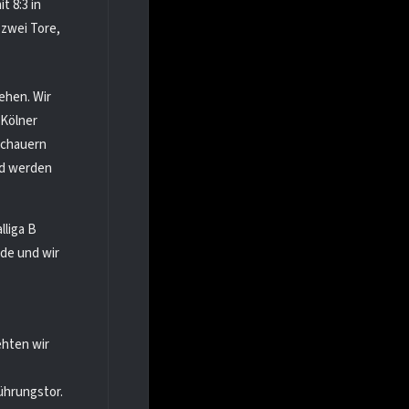
t 8:3 in
 zwei Tore,
ehen. Wir
 Kölner
schauern
nd werden
lliga B
nde und wir
ehten wir
ührungstor.