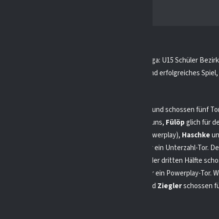
GREFRATHER EG / EV DUISBURG
 hat am Sonntag, den 03.12.23, in der EHV-NRW Liga: U15 Schüler Bezir
egen den TuS Wiehl gespielt. Es war ein tolles und erfolgreiches Spiel, 
nen haben.
älfte war spannend, aber wir dominierten das Spiel und schossen fünf To
 nur ein Tor.
Ziegler
eröffnete den Torreigen für uns,
Fülöp
glich für d
egten wir nach mit Toren von
Wagner
,
Laux
(im Powerplay),
Haschke
u
en Hälfte schossen wir drei weitere Tore, darunter ein Unterzahl-Tor. D
 Tor.
Cichon
,
Wagner
(zweimal) trafen für uns. In der dritten Hälfte sch
aber der TuS Wiehl schoss auch zwei Tore, darunter ein Powerplay-Tor. Wi
cht beirren und sicherten uns den Sieg.
Driskes
und
Ziegler
schossen f
ann
und
Leisse
schossen für den TuS Wiehl.