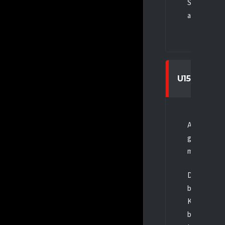
Schiedsrich
auf das näch
U15A
Am Samstag,
gegen die Kö
mit 5:11 ver
Die Kölner 
beeindrucke
Kommando un
besser ins S