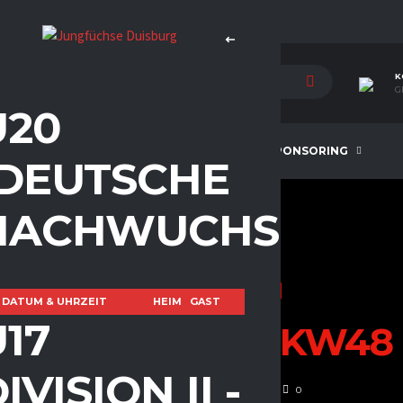
K
G
U20
E
TEAM
NEWS
SPONSORING
(DEUTSCHE
NACHWUCHSLIGA)
U13
U15
U17
U20
DATUM & UHRZEIT
HEIM
GAST
U17
SPIELWOCHE
KW48
IVISION II -
DEZEMBER 5, 2023
214
81
0