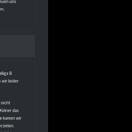
reuen uns
en.
lliga B
 wir leider
 nicht
Kölner das
te kamen wir
rzielen.