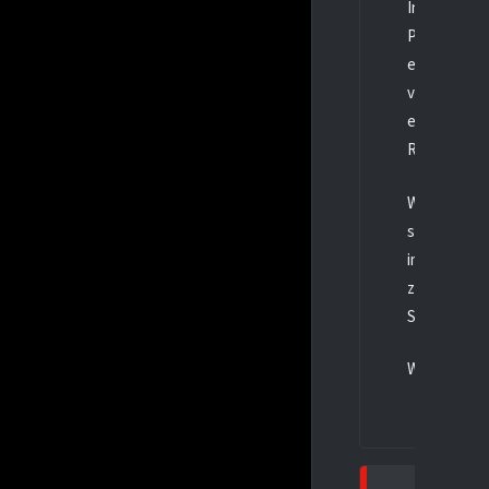
In der drit
Powerplay-To
einem Pass
von
Bach
u
einem Zuspi
Ratinger Ic
Wir sind sto
sieben schö
im Powerplay
zugelassen.
Schiedsrich
Wir freuen 