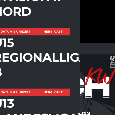
NORD
DATUM & UHRZEIT
HEIM
GAST
15
REGIONALLIGA
B
DATUM & UHRZEIT
HEIM
GAST
13