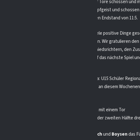
en wir die Kölner nicht aufhalten, die weitere fünf Tore schossen und mi
gen. In der dritten Hälfte zeigten wir nochmal Kampfgeist und schossen
lner legten nochmal drei Tore nach und machten den Endstand von 11:5.
ttäuscht über das Ergebnis, aber wir haben auch viele positive Dinge ges
schöne Tore geschossen und uns nicht aufgegeben. Wir gratulieren den
um verdienten Sieg und bedanken uns bei den Schiedsrichtern, den Zu
 Trainer für die Unterstützung. Wir freuen uns auf das nächste Spiel u
trainieren, um uns zu verbessern.
hat am Sonntag, den 03.12.23, in der EHV-NRW Liga: U15 Schüler Regiona
atinger Ice Aliens gespielt. Es war das zweite Spiel an diesem Wochene
t 7:2 gewonnen.
lfte war knapp, aber die Ratinger Ice Aliens gingen mit einem Tor
ber
nach einem Zuspiel von
Runte
in Führung. In der zweiten Hälfte dr
nd schossen zwei Tore.
Bach
glich nach einem Pass
z
aus,
Schmitz
schoss nach einem Zuspiel von
Bach
und
Boysen
das F