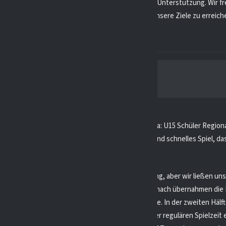
tern, den Zuschauern und unserem Trainer für die Unterstützung. Wir f
ste Spiel und werden weiter hart trainieren, um unsere Ziele zu erreich
 den 02.12.23, hat unsere U15 in der EHV-NRW Liga: U15 Schüler Regiona
lner Junghaie 1b gespielt. Es war ein torreiches und schnelles Spiel, das
loren haben.
Junghaie gingen schon nach 40 Sekunden in Führung, aber wir ließen uns
n und erzielten in der 5. Minute den Ausgleich. Danach übernahmen die 
d schossen drei weitere Tore in der ersten Hälfte. In der zweiten Hälf
piel und konnten zwei Tore im Powerplay und in der regulären Spielzeit e