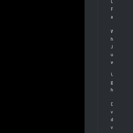
Leider konnt
Führung gin
aber die Kö
Wir sind en
haben fünf 
Junghaien z
und unserem
weiter hart 
Unsere U15 
gegen die R
haben es mi
Die erste Hä
von
Gasthu
das Spiel u
von
Schmit