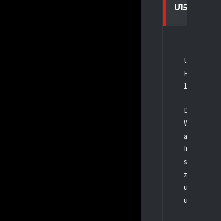
U15 B SPG 
Unsere U15b
Hauptrunde g
10:3 gewon
Die erste H
Wiehl schoss
aus. Dann l
In der zweit
schoss kein
zwei Tore, 
uns aber ni
uns,
Neum