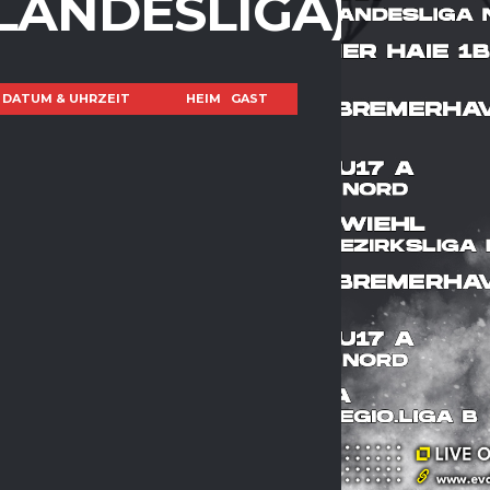
(LANDESLIGA)
DATUM & UHRZEIT
HEIM
GAST