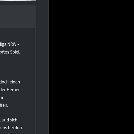
liga NRW –
ftes Spiel,
edoch einen
 der Herner
im
ffen.
t und sich
 uns bei den