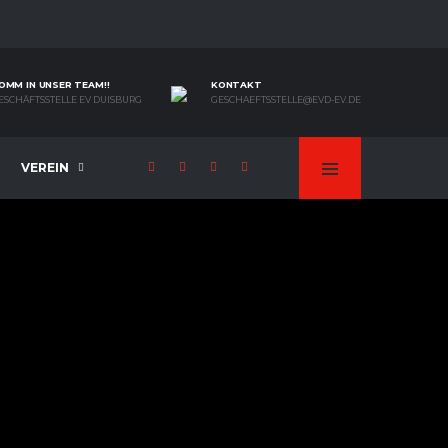
OMM IN UNSER TEAM!!
KONTAKT
ESCHÄFTSSTELLE EV DUISBURG
GESCHAEFTSSTELLE@EVD-EV.DE
VEREIN