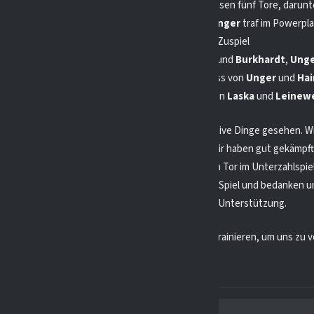
ten Hälfte bauten wir unsere Führung aus und schossen fünf Tore, darunt
r. Die Ratinger Ice Aliens schossen nur ein Tor.
Unger
traf im Powerpl
 von
Schock
und
Boysen
,
Jodorf
traf nach einem Zuspiel
nd
Breit
,
Schmitz
traf nach einem Pass von
Bach
und
Burkhardt
,
Ung
el von
Burkhardt
,
Burkhardt
traf nach einem Pass von
Unger
und
Hai
e Aliens trafen durch
Schulz
nach einem Zuspiel von
Laska
und
Leinew
lz auf das Ergebnis, aber wir haben auch viele positive Dinge gesehen. W
ne Tore geschossen und uns nicht aufgegeben. Wir haben gut gekämpft 
 erzielt. Wir haben auch gut verteidigt und nur ein Tor im Unterzahlspie
 Wir gratulieren den Ratinger Ice Aliens zum fairen Spiel und bedanken u
tern, den Zuschauern und unserem Trainer für die Unterstützung.
uns auf das nächste Spiel und werden weiter hart trainieren, um uns zu 