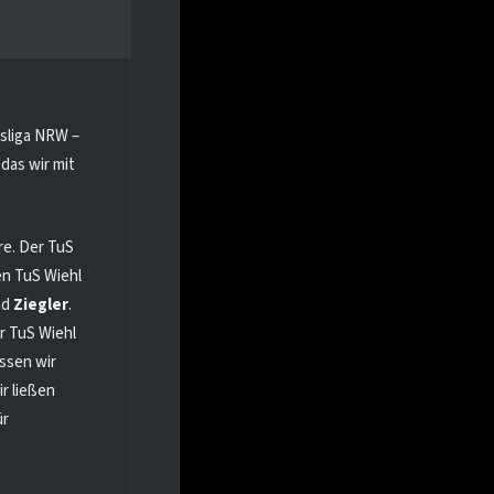
ksliga NRW –
das wir mit
re. Der TuS
en TuS Wiehl
nd
Ziegler
.
er TuS Wiehl
ossen wir
r ließen
ür