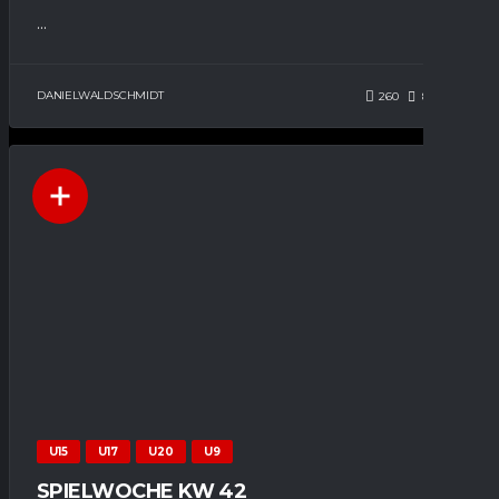
...
DANIELWALDSCHMIDT
260
85
0
U15
U17
U20
U9
SPIELWOCHE KW 42