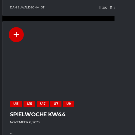
DANIELWALDSCHMIDT
397
94
0
U13
U15
U17
U7
U9
SPIELWOCHE KW44
NOVEMBER 6, 2023
...