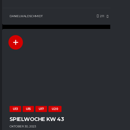
DANIELWALDSCHMIDT
211
81
0
U13
U15
U17
U20
SPIELWOCHE KW 43
OKTOBER 30, 2023