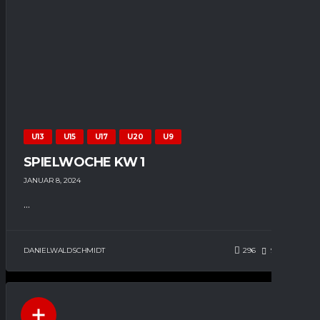
U13
U15
U17
U20
U9
SPIELWOCHE KW 1
JANUAR 8, 2024
...
DANIELWALDSCHMIDT
296
93
0