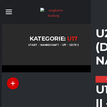
U
KATEGORIE:
U17
(
START
MANNSCHAFT
U17
SEITE 5
N
U
I