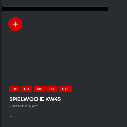
U11
U13
U15
U17
U20
SPIELWOCHE KW45
NOVEMBER 14, 2023
...