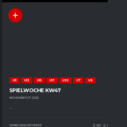
U11
U13
U15
U17
U20
U7
U9
SPIELWOCHE KW47
NOVEMBER 27, 2023
...
DANIELWALDSCHMIDT
307
88
0