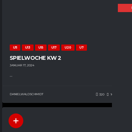
U11
U13
U15
U17
U20
U7
SPIELWOCHE KW 2
JANUAR 17, 2024
...
DANIELWALDSCHMIDT
320
105
0