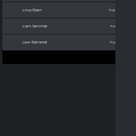
Linus Ebert
August 15, 2010
Liam Semmler
August 9, 2011
Leon Behrendt
August 9, 2017