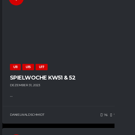
U11
U15
U17
SPIELWOCHE KW51 & 52
DEZEMBER 31, 2023
...
DANIELWALDSCHMIDT
76
78
0