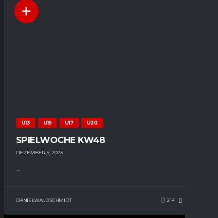
U13
U15
U17
U20
SPIELWOCHE KW48
DEZEMBER 5, 2023
...
DANIELWALDSCHMIDT
214
81
0